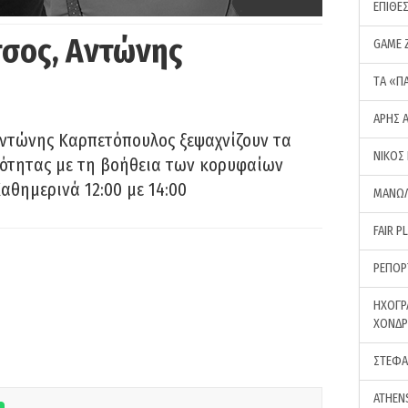
ΕΠΙΘΕ
σος, Αντώνης
GAME 
ΤA «Π
ΑΡΗΣ 
Αντώνης Καρπετόπουλος ξεψαχνίζουν τα
ΝΙΚΟΣ
ρότητας με τη βοήθεια των κορυφαίων
αθημερινά 12:00 με 14:00
ΜΑΝΩΛ
FAIR P
ΡΕΠΟΡ
ΗΧΟΓΡ
ΧΟΝΔ
ΣΤΕΦΑ
ATHEN