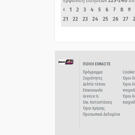
Εμφάνιση ειδήσεων
225-240
απ
‹
1
2
3
4
5
6
7
8
9
21
22
23
24
25
26
27
ΠΟΙΟΙ ΕΙΜΑΣΤΕ
Πρόγραμμα
Cookie
Συχνότητες
Όροι δ
Δελτία τύπου
Όροι δ
Επικοινωνία
παιχνι
Greece Is
Όροι δ
Οικ. Καταστάσεις
παιχνι
Όροι Χρήσης
Προσωπικά Δεδομένα