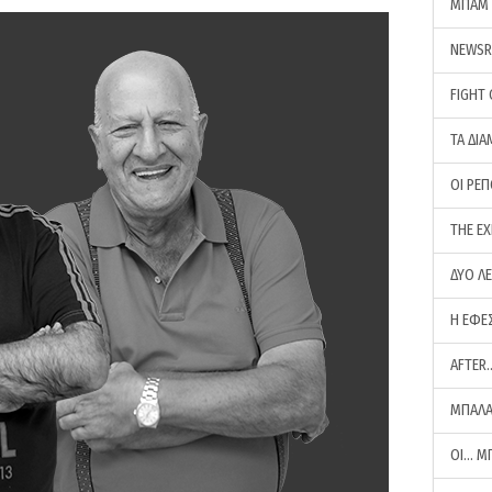
ΜΠΑΜ 
NEWS
FIGHT
ΤΑ ΔΙΑ
ΟΙ ΡΕ
THE E
ΔΥΟ Λ
Η ΕΦΕ
AFTER
ΜΠΑΛΑ
ΟΙ… Μ