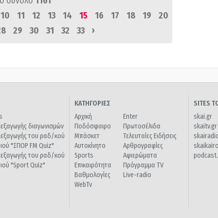
ό σύνολο
1161
10
11
12
13
14
15
16
17
18
19
20
›
28
29
30
31
32
33
ΚΑΤΗΓΟΡΙΕΣ
SITES 
s
Αρχική
Enter
skai.gr
ιεξαγωγής διαγωνισμών
Ποδόσφαιρο
Πρωτοσέλιδα
skaitv.gr
ιεξαγωγής του ραδ/κού
Μπάσκετ
Τελευταίες Ειδήσεις
skairadi
διού "ΣΠΟΡ FM Quiz"
Αυτοκίνητο
Αρθρογραφίες
skaikair
ιεξαγωγής του ραδ/κού
Sports
Αφιερώματα
podcast.
διού "Sport Quiz"
Επικαιρότητα
Πρόγραμμα TV
Βαθμολογίες
Live-radio
WebTv