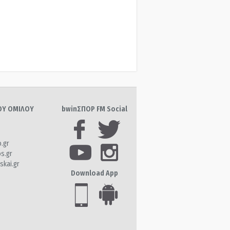
ΤΟΥ ΟΜΙΛΟΥ
bwinΣΠΟΡ FM Social
o.gr
os.gr
skai.gr
Download App