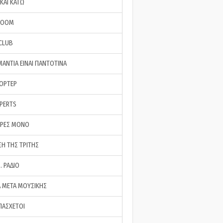
ΚΑΙ ΚΑΤΩ
ROOM
 CLUB
ΜΑΝΤΙΑ ΕΙΝΑΙ ΠΑΝΤΟΤΙΝΑ
ΠΟΡΤΕΡ
XPERTS
ΕΡΕΣ ΜΟΝΟ
ΣΗ ΤΗΣ ΤΡΙΤΗΣ
… ΡΑΔΙΟ
 ΜΕΤΑ ΜΟΥΣΙΚΗΣ
ΠΑΣΧΕΤΟΙ