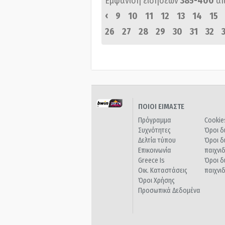
Εμφάνιση ειδήσεων
385-400
α
‹
9
10
11
12
13
14
15
26
27
28
29
30
31
32
ΠΟΙΟΙ ΕΙΜΑΣΤΕ
Πρόγραμμα
Cookie
Συχνότητες
Όροι δ
Δελτία τύπου
Όροι δ
Επικοινωνία
παιχνι
Greece Is
Όροι δ
Οικ. Καταστάσεις
παιχνι
Όροι Χρήσης
Προσωπικά Δεδομένα