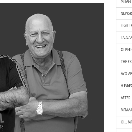
ΜΠΑΜ 
NEWS
FIGHT
ΤΑ ΔΙΑ
ΟΙ ΡΕ
THE E
ΔΥΟ Λ
Η ΕΦΕ
AFTER
ΜΠΑΛΑ
ΟΙ… Μ