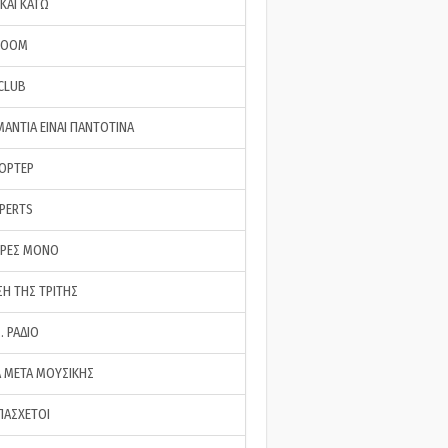
ΚΑΙ ΚΑΤΩ
ROOM
 CLUB
ΜΑΝΤΙΑ ΕΙΝΑΙ ΠΑΝΤΟΤΙΝΑ
ΠΟΡΤΕΡ
XPERTS
ΕΡΕΣ ΜΟΝΟ
ΣΗ ΤΗΣ ΤΡΙΤΗΣ
… ΡΑΔΙΟ
 ΜΕΤΑ ΜΟΥΣΙΚΗΣ
ΠΑΣΧΕΤΟΙ