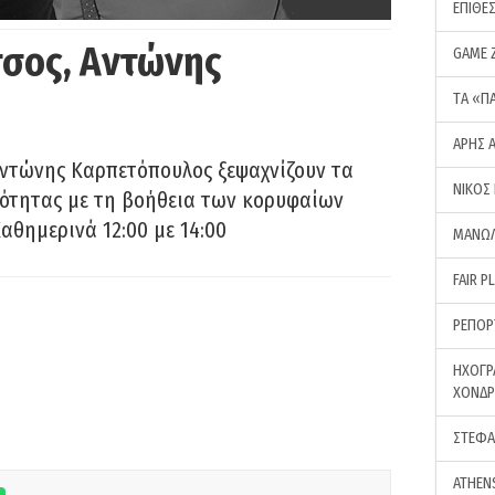
ΕΠΙΘΕ
σος, Αντώνης
GAME 
ΤA «Π
ΑΡΗΣ 
Αντώνης Καρπετόπουλος ξεψαχνίζουν τα
ΝΙΚΟΣ
ρότητας με τη βοήθεια των κορυφαίων
αθημερινά 12:00 με 14:00
ΜΑΝΩΛ
FAIR P
ΡΕΠΟΡ
ΗΧΟΓΡ
ΧΟΝΔ
ΣΤΕΦΑ
ATHEN