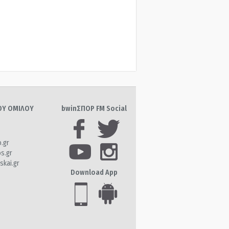
ΤΟΥ ΟΜΙΛΟΥ
bwinΣΠΟΡ FM Social
o.gr
os.gr
skai.gr
Download App