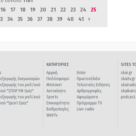
πό σύνολο
1161
16
17
18
19
20
21
22
23
24
25
›
33
34
35
36
37
38
39
40
41
ΚΑΤΗΓΟΡΙΕΣ
SITES 
s
Αρχική
Enter
skai.gr
ιεξαγωγής διαγωνισμών
Ποδόσφαιρο
Πρωτοσέλιδα
skaitv.gr
ιεξαγωγής του ραδ/κού
Μπάσκετ
Τελευταίες Ειδήσεις
skairadi
διού "ΣΠΟΡ FM Quiz"
Αυτοκίνητο
Αρθρογραφίες
skaikair
ιεξαγωγής του ραδ/κού
Sports
Αφιερώματα
podcast.
διού "Sport Quiz"
Επικαιρότητα
Πρόγραμμα TV
Βαθμολογίες
Live-radio
WebTv