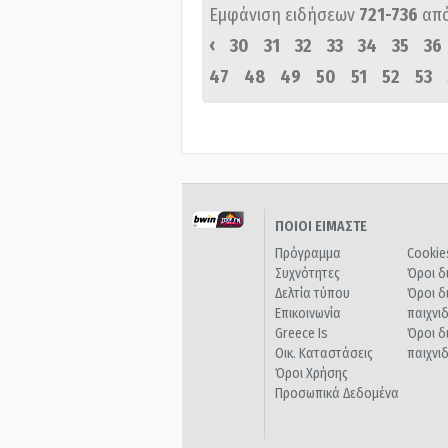
Εμφάνιση ειδήσεων
721-736
απ
‹
30
31
32
33
34
35
36
47
48
49
50
51
52
53
ΠΟΙΟΙ ΕΙΜΑΣΤΕ
Πρόγραμμα
Cookie
Συχνότητες
Όροι δ
Δελτία τύπου
Όροι δ
Επικοινωνία
παιχνι
Greece Is
Όροι δ
Οικ. Καταστάσεις
παιχνι
Όροι Χρήσης
Προσωπικά Δεδομένα