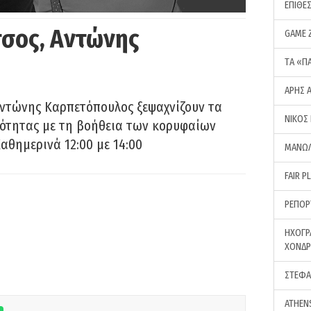
ΕΠΙΘΕ
σος, Αντώνης
GAME 
ΤA «Π
ΑΡΗΣ 
Αντώνης Καρπετόπουλος ξεψαχνίζουν τα
ΝΙΚΟΣ
ρότητας με τη βοήθεια των κορυφαίων
αθημερινά 12:00 με 14:00
ΜΑΝΩΛ
FAIR P
ΡΕΠΟΡ
ΗΧΟΓΡ
ΧΟΝΔ
ΣΤΕΦΑ
ATHEN