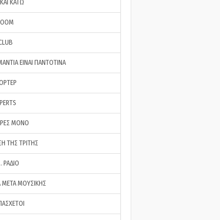
ΚΑΙ ΚΑΤΩ
ROOM
 CLUB
ΜΑΝΤΙΑ ΕΙΝΑΙ ΠΑΝΤΟΤΙΝΑ
ΠΟΡΤΕΡ
XPERTS
ΕΡΕΣ ΜΟΝΟ
ΣΗ ΤΗΣ ΤΡΙΤΗΣ
… ΡΑΔΙΟ
 ΜΕΤΑ ΜΟΥΣΙΚΗΣ
ΠΑΣΧΕΤΟΙ