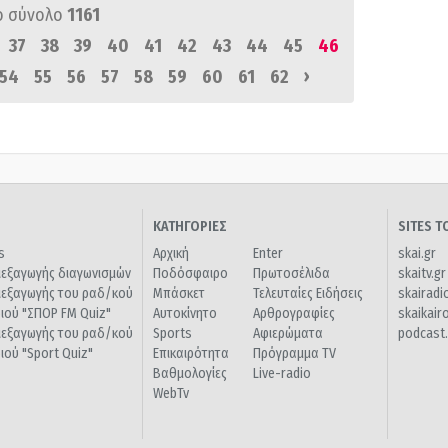
ό σύνολο
1161
37
38
39
40
41
42
43
44
45
46
›
54
55
56
57
58
59
60
61
62
ΚΑΤΗΓΟΡΙΕΣ
SITES 
s
Αρχική
Enter
skai.gr
ιεξαγωγής διαγωνισμών
Ποδόσφαιρο
Πρωτοσέλιδα
skaitv.gr
ιεξαγωγής του ραδ/κού
Μπάσκετ
Τελευταίες Ειδήσεις
skairadi
διού "ΣΠΟΡ FM Quiz"
Αυτοκίνητο
Αρθρογραφίες
skaikair
ιεξαγωγής του ραδ/κού
Sports
Αφιερώματα
podcast.
διού "Sport Quiz"
Επικαιρότητα
Πρόγραμμα TV
Βαθμολογίες
Live-radio
WebTv