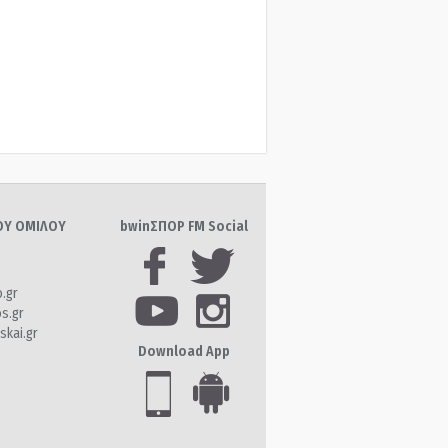
ΤΟΥ ΟΜΙΛΟΥ
bwinΣΠΟΡ FM Social
o.gr
os.gr
skai.gr
Download App