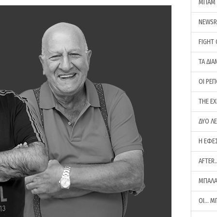
ΜΠΑΜ 
NEWS
FIGHT
ΤΑ ΔΙΑ
ΟΙ ΡΕ
THE E
ΔΥΟ Λ
Η ΕΦΕ
AFTER
ΜΠΑΛΑ
ΟΙ… Μ