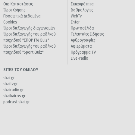
Οικ. Καταστάσεις
Επικαιρότητα
Όροι Χρήσης
Βαθμολογίες
Προσωπικά Δεδομένα
WebTv
Cookies
Enter
Όροι διεξαγωγής διαγωνισμών
Πρωτοσέλιδα
Όροι διεξαγωγής του ραδ/κού
Τελευταίες Ειδήσεις
παιχνιδιού "ΣΠΟΡ FM Quiz"
Αρθρογραφίες
Όροι διεξαγωγής του ραδ/κού
Αφιερώματα
παιχνιδιού "Sport Quiz"
Πρόγραμμα TV
Live-radio
SITES ΤΟΥ ΟΜΙΛΟΥ
skai.gr
skaitv.gr
skairadio.gr
skaikairos.gr
podcast.skai.gr