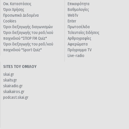
Οικ. Καταστάσεις
Επικαιρότητα
Όροι Χρήσης
Βαθμολογίες
Προσωπικά Δεδομένα
WebTv
Cookies
Enter
Όροι διεξαγωγής διαγωνισμών
Πρωτοσέλιδα
Όροι διεξαγωγής του ραδ/κού
Τελευταίες Ειδήσεις
παιχνιδιού "ΣΠΟΡ FM Quiz"
Αρθρογραφίες
Όροι διεξαγωγής του ραδ/κού
Αφιερώματα
παιχνιδιού "Sport Quiz"
Πρόγραμμα TV
Live-radio
SITES ΤΟΥ ΟΜΙΛΟΥ
skai.gr
skaitv.gr
skairadio.gr
skaikairos.gr
podcast.skai.gr