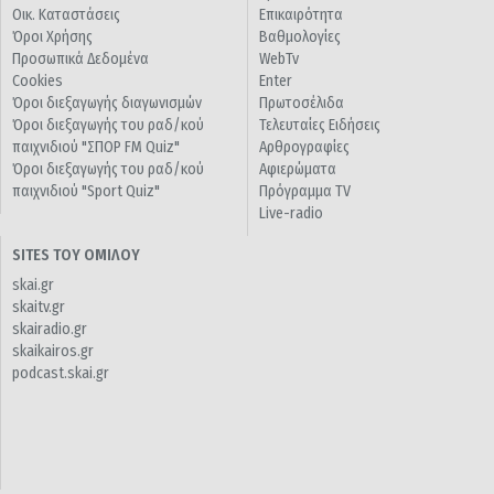
Οικ. Καταστάσεις
Επικαιρότητα
Όροι Χρήσης
Βαθμολογίες
Προσωπικά Δεδομένα
WebTv
Cookies
Enter
Όροι διεξαγωγής διαγωνισμών
Πρωτοσέλιδα
Όροι διεξαγωγής του ραδ/κού
Τελευταίες Ειδήσεις
παιχνιδιού "ΣΠΟΡ FM Quiz"
Αρθρογραφίες
Όροι διεξαγωγής του ραδ/κού
Αφιερώματα
παιχνιδιού "Sport Quiz"
Πρόγραμμα TV
Live-radio
SITES ΤΟΥ ΟΜΙΛΟΥ
skai.gr
skaitv.gr
skairadio.gr
skaikairos.gr
podcast.skai.gr