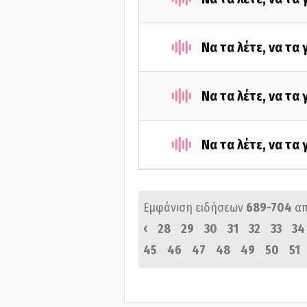
Να τα λέτε, να τα
Να τα λέτε, να τα
Να τα λέτε, να τα
Εμφάνιση ειδήσεων
689-704
α
‹
28
29
30
31
32
33
34
45
46
47
48
49
50
51