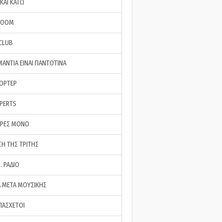
ΚΑΙ ΚΑΤΩ
ROOM
 CLUB
ΜΑΝΤΙΑ ΕΙΝΑΙ ΠΑΝΤΟΤΙΝΑ
ΠΟΡΤΕΡ
XPERTS
ΕΡΕΣ ΜΟΝΟ
ΣΗ ΤΗΣ ΤΡΙΤΗΣ
… ΡΑΔΙΟ
 ΜΕΤΑ ΜΟΥΣΙΚΗΣ
ΠΑΣΧΕΤΟΙ