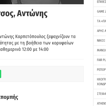
ΕΠΙΘΕ
σος, Αντώνης
GAME 
ΤA «Π
ΑΡΗΣ 
Αντώνης Καρπετόπουλος ξεψαχνίζουν τα
ΝΙΚΟΣ
ρότητας με τη βοήθεια των κορυφαίων
αθημερινά 12:00 με 14:00
ΜΑΝΩΛ
FAIR P
ΡΕΠΟΡ
ΗΧΟΓΡ
ΧΟΝΔ
ΣΤΕΦΑ
κπομπής
ATHEN