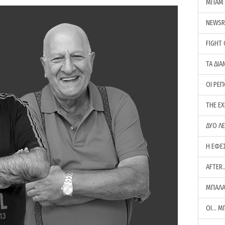
ΜΠΑΜ 
NEWS
FIGHT
ΤΑ ΔΙΑ
ΟΙ ΡΕ
THE E
ΔΥΟ Λ
Η ΕΦΕ
AFTER
ΜΠΑΛΑ
ΟΙ… Μ