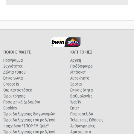
ΠΟΙΟΙ ΕΙΜΑΣΤΕ
ΚΑΤΗΓΟΡΙΕΣ
Πρόγραμμα
Αρχική
Συχνότητες
Ποδόσφαιρο
Δελτία τύπου
Μπάσκετ
Επικοινωνία
Αυτοκίνητο
Greece Is
Sports
Οικ. Καταστάσεις
Επικαιρότητα
Όροι Χρήσης
Βαθμολογίες
Προσωπικά Δεδομένα
WebTv
Cookies
Enter
Όροι διεξαγωγής διαγωνισμών
Πρωτοσέλιδα
Όροι διεξαγωγής του ραδ/κού
Τελευταίες Ειδήσεις
παιχνιδιού "ΣΠΟΡ FM Quiz"
Αρθρογραφίες
Όροι διεξαγωγής του ραδ/κού
Αφιερώματα