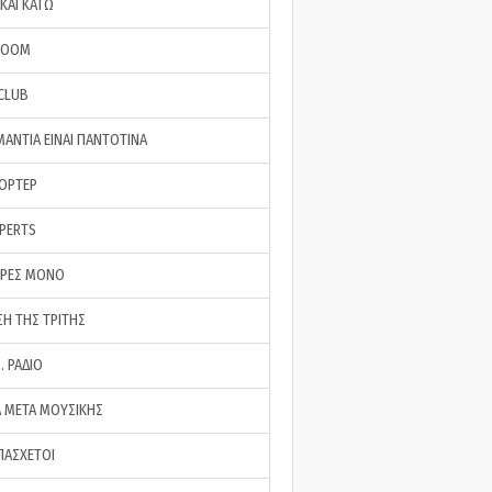
ΚΑΙ ΚΑΤΩ
ROOM
 CLUB
ΜΑΝΤΙΑ ΕΙΝΑΙ ΠΑΝΤΟΤΙΝΑ
ΠΟΡΤΕΡ
XPERTS
ΕΡΕΣ ΜΟΝΟ
ΣΗ ΤΗΣ ΤΡΙΤΗΣ
… ΡΑΔΙΟ
 ΜΕΤΑ ΜΟΥΣΙΚΗΣ
ΠΑΣΧΕΤΟΙ