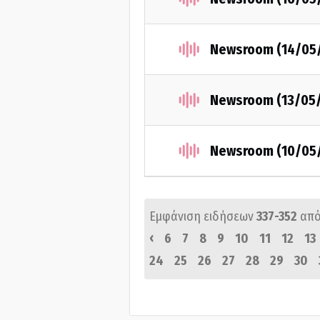
Newsroom (14/05
Newsroom (13/05
Newsroom (10/05
Εμφάνιση ειδήσεων
337-352
από
‹
6
7
8
9
10
11
12
13
24
25
26
27
28
29
30