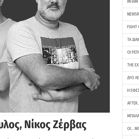
ΜΠΑΜ 
NEWS
FIGHT
ΤΑ ΔΙΑ
ΟΙ ΡΕ
THE E
ΔΥΟ Λ
Η ΕΦΕ
AFTER
ΜΠΑΛΑ
υλος, Νίκος Ζέρβας
ΟΙ… Μ