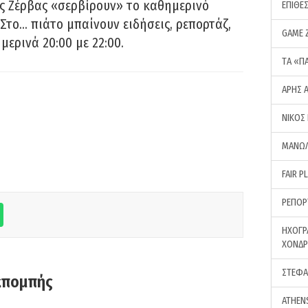
ς Ζέρβας «σερβίρουν» το καθημερινό
ΕΠΙΘΕ
Στο… πιάτο μπαίνουν ειδήσεις, ρεπορτάζ,
GAME 
μερινά 20:00 με 22:00.
ΤA «Π
ΑΡΗΣ 
ΝΙΚΟΣ
ΜΑΝΩΛ
FAIR P
ΡΕΠΟΡ
ΗΧΟΓΡ
ΧΟΝΔ
ΣΤΕΦΑ
κπομπής
ATHEN