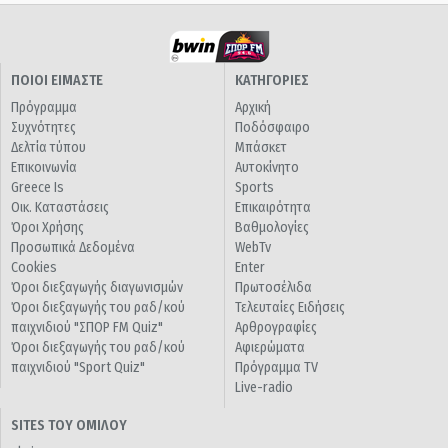
ΠΟΙΟΙ ΕΙΜΑΣΤΕ
ΚΑΤΗΓΟΡΙΕΣ
Πρόγραμμα
Αρχική
Συχνότητες
Ποδόσφαιρο
Δελτία τύπου
Μπάσκετ
Επικοινωνία
Αυτοκίνητο
Greece Is
Sports
Οικ. Καταστάσεις
Επικαιρότητα
Όροι Χρήσης
Βαθμολογίες
Προσωπικά Δεδομένα
WebTv
Cookies
Enter
Όροι διεξαγωγής διαγωνισμών
Πρωτοσέλιδα
Όροι διεξαγωγής του ραδ/κού
Τελευταίες Ειδήσεις
παιχνιδιού "ΣΠΟΡ FM Quiz"
Αρθρογραφίες
Όροι διεξαγωγής του ραδ/κού
Αφιερώματα
παιχνιδιού "Sport Quiz"
Πρόγραμμα TV
Live-radio
SITES ΤΟΥ ΟΜΙΛΟΥ