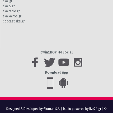
skai.gr
skaitv.gr
skairadio.gr
skaikairos.gr
podcast.skai.gr
bwinΣΠΟΡ FM Social
Download App
Designed & Developed by Gloman S.A.
|
Radio powered by live24.gr
| ©