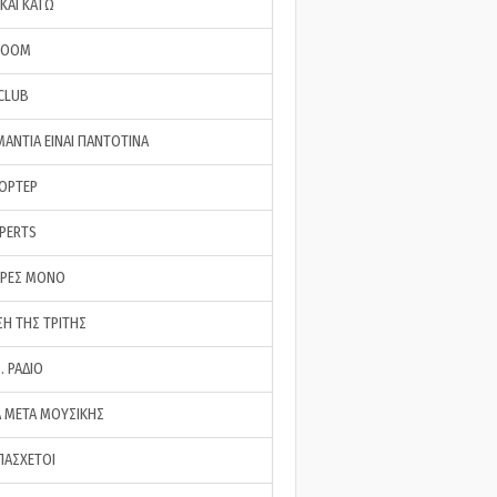
ΚΑΙ ΚΑΤΩ
ROOM
 CLUB
ΜΑΝΤΙΑ ΕΙΝΑΙ ΠΑΝΤΟΤΙΝΑ
ΠΟΡΤΕΡ
XPERTS
ΕΡΕΣ ΜΟΝΟ
ΣΗ ΤΗΣ ΤΡΙΤΗΣ
… ΡΑΔΙΟ
 ΜΕΤΑ ΜΟΥΣΙΚΗΣ
ΠΑΣΧΕΤΟΙ