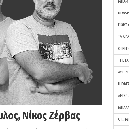
ΜΠΑΜ 
NEWS
FIGHT
ΤΑ ΔΙΑ
ΟΙ ΡΕ
THE E
ΔΥΟ Λ
Η ΕΦΕ
AFTER
ΜΠΑΛΑ
υλος, Νίκος Ζέρβας
ΟΙ… Μ