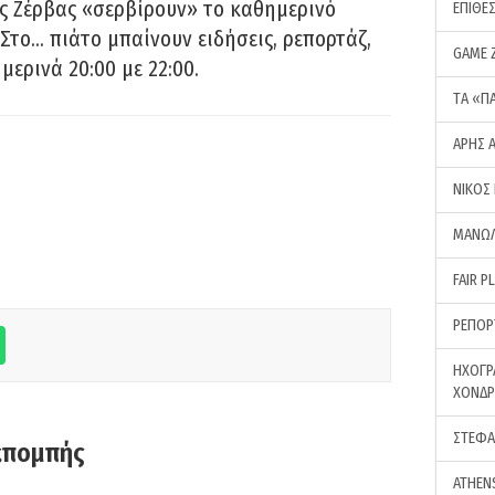
ς Ζέρβας «σερβίρουν» το καθημερινό
ΕΠΙΘΕ
Στο… πιάτο μπαίνουν ειδήσεις, ρεπορτάζ,
GAME 
μερινά 20:00 με 22:00.
ΤA «Π
ΑΡΗΣ 
ΝΙΚΟΣ
ΜΑΝΩΛ
FAIR P
ΡΕΠΟΡ
ΗΧΟΓΡ
ΧΟΝΔ
ΣΤΕΦΑ
κπομπής
ATHEN