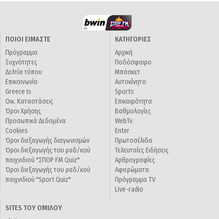
ΠΟΙΟΙ ΕΙΜΑΣΤΕ
ΚΑΤΗΓΟΡΙΕΣ
Πρόγραμμα
Αρχική
Συχνότητες
Ποδόσφαιρο
Δελτία τύπου
Μπάσκετ
Επικοινωνία
Αυτοκίνητο
Greece Is
Sports
Οικ. Καταστάσεις
Επικαιρότητα
Όροι Χρήσης
Βαθμολογίες
Προσωπικά Δεδομένα
WebTv
Cookies
Enter
Όροι διεξαγωγής διαγωνισμών
Πρωτοσέλιδα
Όροι διεξαγωγής του ραδ/κού
Τελευταίες Ειδήσεις
παιχνιδιού "ΣΠΟΡ FM Quiz"
Αρθρογραφίες
Όροι διεξαγωγής του ραδ/κού
Αφιερώματα
παιχνιδιού "Sport Quiz"
Πρόγραμμα TV
Live-radio
SITES ΤΟΥ ΟΜΙΛΟΥ