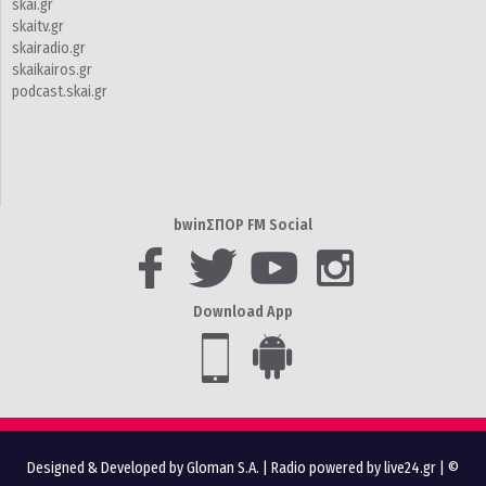
skai.gr
skaitv.gr
skairadio.gr
skaikairos.gr
podcast.skai.gr
bwinΣΠΟΡ FM Social
Download App
Designed & Developed by Gloman S.A.
|
Radio powered by live24.gr
| ©