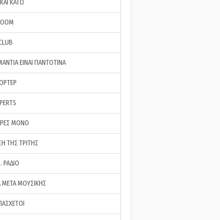
ΚΑΙ ΚΑΤΩ
ROOM
 CLUB
ΜΑΝΤΙΑ ΕΙΝΑΙ ΠΑΝΤΟΤΙΝΑ
ΠΟΡΤΕΡ
XPERTS
ΕΡΕΣ ΜΟΝΟ
ΣΗ ΤΗΣ ΤΡΙΤΗΣ
… ΡΑΔΙΟ
 ΜΕΤΑ ΜΟΥΣΙΚΗΣ
ΠΑΣΧΕΤΟΙ