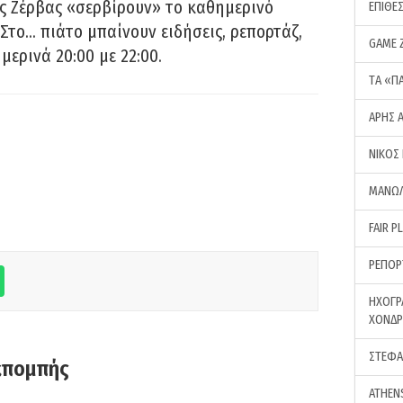
ς Ζέρβας «σερβίρουν» το καθημερινό
ΕΠΙΘΕ
Στο… πιάτο μπαίνουν ειδήσεις, ρεπορτάζ,
GAME 
μερινά 20:00 με 22:00.
ΤA «Π
ΑΡΗΣ 
ΝΙΚΟΣ
ΜΑΝΩΛ
FAIR P
ΡΕΠΟΡ
ΗΧΟΓΡ
ΧΟΝΔ
ΣΤΕΦΑ
κπομπής
ATHEN