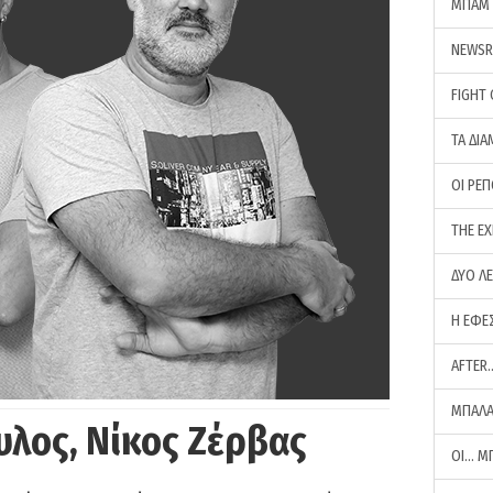
ΜΠΑΜ 
NEWS
FIGHT
ΤΑ ΔΙΑ
ΟΙ ΡΕ
THE E
ΔΥΟ Λ
Η ΕΦΕ
AFTER
ΜΠΑΛΑ
υλος, Νίκος Ζέρβας
ΟΙ… Μ