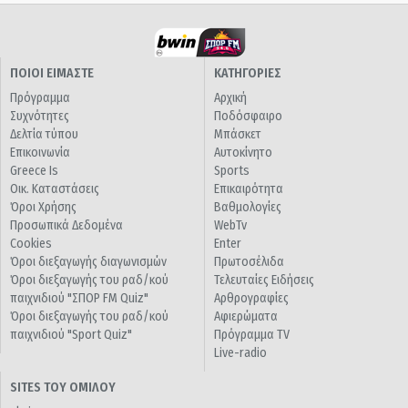
ΠΟΙΟΙ ΕΙΜΑΣΤΕ
ΚΑΤΗΓΟΡΙΕΣ
Πρόγραμμα
Αρχική
Συχνότητες
Ποδόσφαιρο
Δελτία τύπου
Μπάσκετ
Επικοινωνία
Αυτοκίνητο
Greece Is
Sports
Οικ. Καταστάσεις
Επικαιρότητα
Όροι Χρήσης
Βαθμολογίες
Προσωπικά Δεδομένα
WebTv
Cookies
Enter
Όροι διεξαγωγής διαγωνισμών
Πρωτοσέλιδα
Όροι διεξαγωγής του ραδ/κού
Τελευταίες Ειδήσεις
παιχνιδιού "ΣΠΟΡ FM Quiz"
Αρθρογραφίες
Όροι διεξαγωγής του ραδ/κού
Αφιερώματα
παιχνιδιού "Sport Quiz"
Πρόγραμμα TV
Live-radio
SITES ΤΟΥ ΟΜΙΛΟΥ