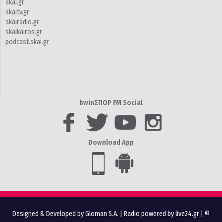
skai.gr
skaitv.gr
skairadio.gr
skaikairos.gr
podcast.skai.gr
bwinΣΠΟΡ FM Social
Download App
Designed & Developed by Gloman S.A.
|
Radio powered by live24.gr
| ©