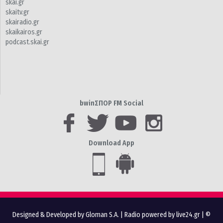
skai.gr
skaitv.gr
skairadio.gr
skaikairos.gr
podcast.skai.gr
bwinΣΠΟΡ FM Social
Download App
Designed & Developed by Gloman S.A.
|
Radio powered by live24.gr
| ©