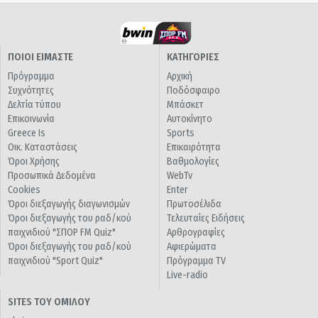
ΠΟΙΟΙ ΕΙΜΑΣΤΕ
ΚΑΤΗΓΟΡΙΕΣ
Πρόγραμμα
Αρχική
Συχνότητες
Ποδόσφαιρο
Δελτία τύπου
Μπάσκετ
Επικοινωνία
Αυτοκίνητο
Greece Is
Sports
Οικ. Καταστάσεις
Επικαιρότητα
Όροι Χρήσης
Βαθμολογίες
Προσωπικά Δεδομένα
WebTv
Cookies
Enter
Όροι διεξαγωγής διαγωνισμών
Πρωτοσέλιδα
Όροι διεξαγωγής του ραδ/κού
Τελευταίες Ειδήσεις
παιχνιδιού "ΣΠΟΡ FM Quiz"
Αρθρογραφίες
Όροι διεξαγωγής του ραδ/κού
Αφιερώματα
παιχνιδιού "Sport Quiz"
Πρόγραμμα TV
Live-radio
SITES ΤΟΥ ΟΜΙΛΟΥ