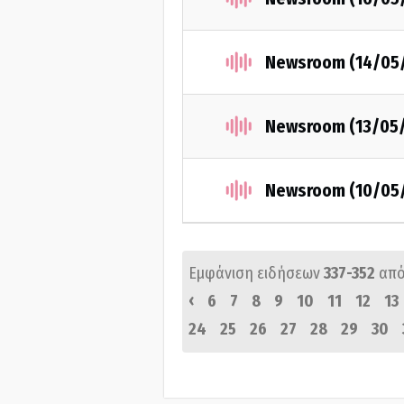
Newsroom (14/05
Newsroom (13/05
Newsroom (10/05
Εμφάνιση ειδήσεων
337-352
από
‹
6
7
8
9
10
11
12
13
24
25
26
27
28
29
30