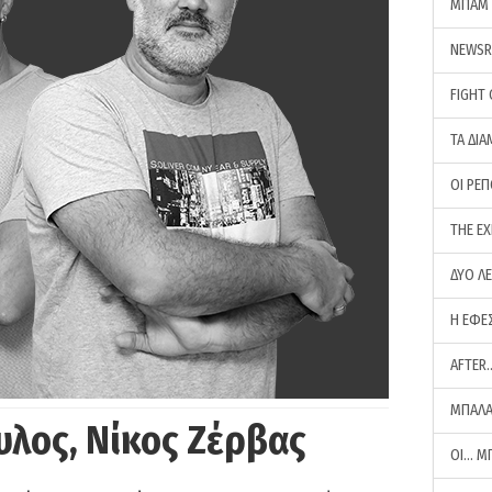
ΜΠΑΜ 
NEWS
FIGHT
ΤΑ ΔΙΑ
ΟΙ ΡΕ
THE E
ΔΥΟ Λ
Η ΕΦΕ
AFTER
ΜΠΑΛΑ
υλος, Νίκος Ζέρβας
ΟΙ… Μ