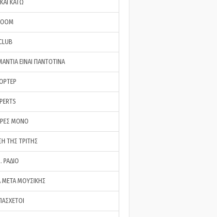
ΚΑΙ ΚΑΤΩ
ROOM
 CLUB
ΜΑΝΤΙΑ ΕΙΝΑΙ ΠΑΝΤΟΤΙΝΑ
ΠΟΡΤΕΡ
XPERTS
ΕΡΕΣ ΜΟΝΟ
ΣΗ ΤΗΣ ΤΡΙΤΗΣ
… ΡΑΔΙΟ
 ΜΕΤΑ ΜΟΥΣΙΚΗΣ
ΠΑΣΧΕΤΟΙ