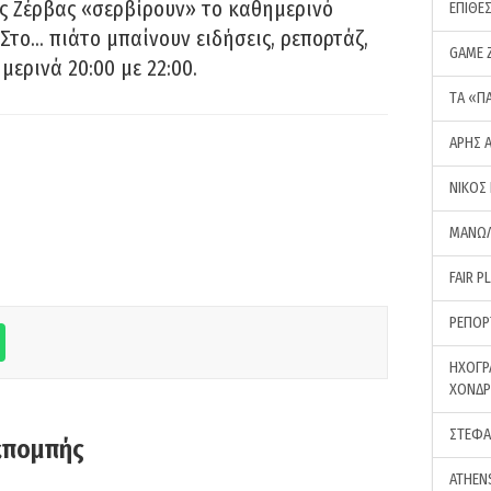
ς Ζέρβας «σερβίρουν» το καθημερινό
ΕΠΙΘΕ
Στο… πιάτο μπαίνουν ειδήσεις, ρεπορτάζ,
GAME 
μερινά 20:00 με 22:00.
ΤA «Π
ΑΡΗΣ 
ΝΙΚΟΣ
ΜΑΝΩΛ
FAIR P
ΡΕΠΟΡ
ΗΧΟΓΡ
ΧΟΝΔ
ΣΤΕΦΑ
κπομπής
ATHEN