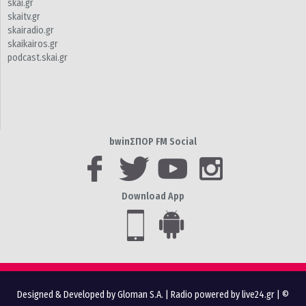
skai.gr
skaitv.gr
skairadio.gr
skaikairos.gr
podcast.skai.gr
bwinΣΠΟΡ FM Social
Download App
Designed & Developed by Gloman S.A.
|
Radio powered by live24.gr
| ©