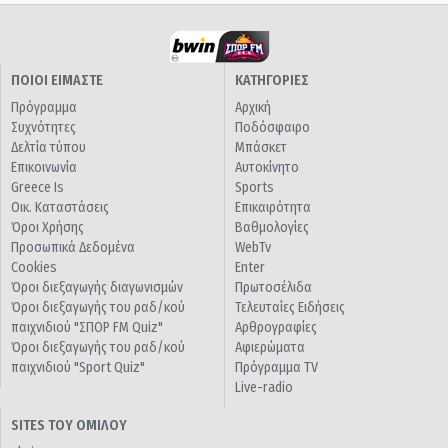
ΠΟΙΟΙ ΕΙΜΑΣΤΕ
ΚΑΤΗΓΟΡΙΕΣ
Πρόγραμμα
Αρχική
Συχνότητες
Ποδόσφαιρο
Δελτία τύπου
Μπάσκετ
Επικοινωνία
Αυτοκίνητο
Greece Is
Sports
Οικ. Καταστάσεις
Επικαιρότητα
Όροι Χρήσης
Βαθμολογίες
Προσωπικά Δεδομένα
WebTv
Cookies
Enter
Όροι διεξαγωγής διαγωνισμών
Πρωτοσέλιδα
Όροι διεξαγωγής του ραδ/κού
Τελευταίες Ειδήσεις
παιχνιδιού "ΣΠΟΡ FM Quiz"
Αρθρογραφίες
Όροι διεξαγωγής του ραδ/κού
Αφιερώματα
παιχνιδιού "Sport Quiz"
Πρόγραμμα TV
Live-radio
SITES ΤΟΥ ΟΜΙΛΟΥ