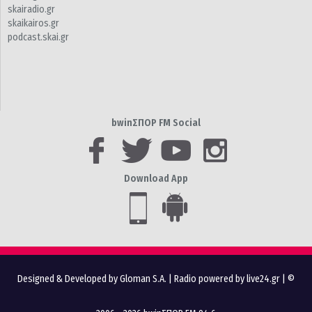
skairadio.gr
skaikairos.gr
podcast.skai.gr
bwinΣΠΟΡ FM Social
Download App
Designed & Developed by Gloman S.A.
|
Radio powered by live24.gr
| ©