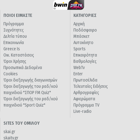
ΠΟΙΟΙ ΕΙΜΑΣΤΕ
ΚΑΤΗΓΟΡΙΕΣ
Πρόγραμμα
Αρχική
Συχνότητες
Ποδόσφαιρο
Δελτία τύπου
Μπάσκετ
Επικοινωνία
Αυτοκίνητο
Greece Is
Sports
Οικ. Καταστάσεις
Επικαιρότητα
Όροι Χρήσης
Βαθμολογίες
Προσωπικά Δεδομένα
WebTv
Cookies
Enter
Όροι διεξαγωγής διαγωνισμών
Πρωτοσέλιδα
Όροι διεξαγωγής του ραδ/κού
Τελευταίες Ειδήσεις
παιχνιδιού "ΣΠΟΡ FM Quiz"
Αρθρογραφίες
Όροι διεξαγωγής του ραδ/κού
Αφιερώματα
παιχνιδιού "Sport Quiz"
Πρόγραμμα TV
Live-radio
SITES ΤΟΥ ΟΜΙΛΟΥ
skai.gr
skaitv.gr