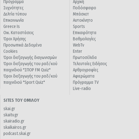
Πρόγραμμα
Αρχική
Συχνότητες
Ποδόσφαιρο
Δελτία τύπου
Μπάσκετ
Επικοινωνία
Αυτοκίνητο
Greece Is
Sports
Οικ. Καταστάσεις
Επικαιρότητα
Όροι Χρήσης
Βαθμολογίες
Προσωπικά Δεδομένα
WebTv
Cookies
Enter
Όροι διεξαγωγής διαγωνισμών
Πρωτοσέλιδα
Όροι διεξαγωγής του ραδ/κού
Τελευταίες Ειδήσεις
παιχνιδιού "ΣΠΟΡ FM Quiz"
Αρθρογραφίες
Όροι διεξαγωγής του ραδ/κού
Αφιερώματα
παιχνιδιού "Sport Quiz"
Πρόγραμμα TV
Live-radio
SITES ΤΟΥ ΟΜΙΛΟΥ
skai.gr
skaitv.gr
skairadio.gr
skaikairos.gr
podcast.skai.gr