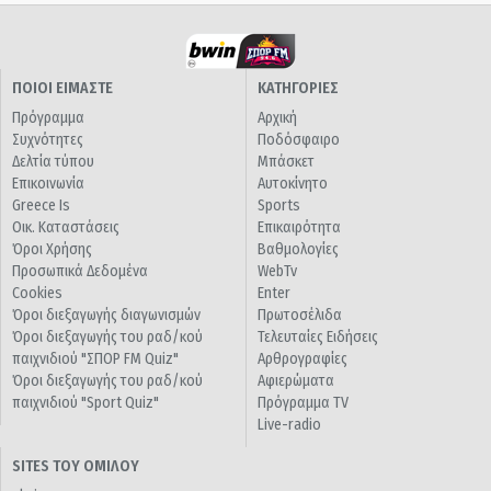
ΠΟΙΟΙ ΕΙΜΑΣΤΕ
ΚΑΤΗΓΟΡΙΕΣ
Πρόγραμμα
Αρχική
Συχνότητες
Ποδόσφαιρο
Δελτία τύπου
Μπάσκετ
Επικοινωνία
Αυτοκίνητο
Greece Is
Sports
Οικ. Καταστάσεις
Επικαιρότητα
Όροι Χρήσης
Βαθμολογίες
Προσωπικά Δεδομένα
WebTv
Cookies
Enter
Όροι διεξαγωγής διαγωνισμών
Πρωτοσέλιδα
Όροι διεξαγωγής του ραδ/κού
Τελευταίες Ειδήσεις
παιχνιδιού "ΣΠΟΡ FM Quiz"
Αρθρογραφίες
Όροι διεξαγωγής του ραδ/κού
Αφιερώματα
παιχνιδιού "Sport Quiz"
Πρόγραμμα TV
Live-radio
SITES ΤΟΥ ΟΜΙΛΟΥ