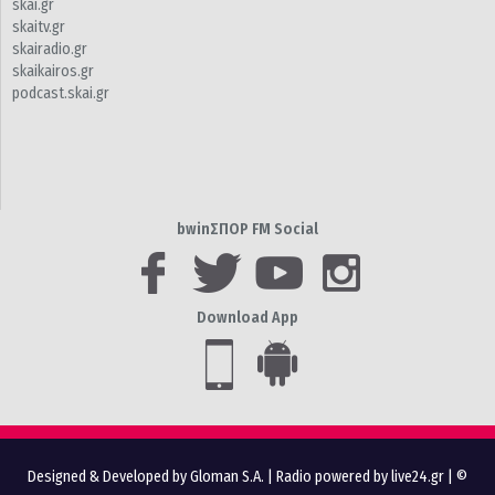
skai.gr
skaitv.gr
skairadio.gr
skaikairos.gr
podcast.skai.gr
bwinΣΠΟΡ FM Social
Download App
Designed & Developed by Gloman S.A.
|
Radio powered by live24.gr
| ©