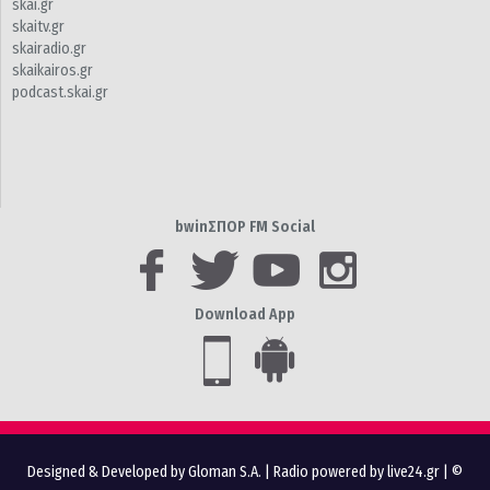
skai.gr
skaitv.gr
skairadio.gr
skaikairos.gr
podcast.skai.gr
bwinΣΠΟΡ FM Social
Download App
Designed & Developed by Gloman S.A.
|
Radio powered by live24.gr
| ©