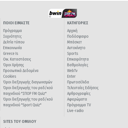
ΠΟΙΟΙ ΕΙΜΑΣΤΕ
ΚΑΤΗΓΟΡΙΕΣ
Πρόγραμμα
Αρχική
Συχνότητες
Ποδόσφαιρο
Δελτία τύπου
Μπάσκετ
Επικοινωνία
Αυτοκίνητο
Greece Is
Sports
Οικ. Καταστάσεις
Επικαιρότητα
Όροι Χρήσης
Βαθμολογίες
Προσωπικά Δεδομένα
WebTv
Cookies
Enter
Όροι διεξαγωγής διαγωνισμών
Πρωτοσέλιδα
Όροι διεξαγωγής του ραδ/κού
Τελευταίες Ειδήσεις
παιχνιδιού "ΣΠΟΡ FM Quiz"
Αρθρογραφίες
Όροι διεξαγωγής του ραδ/κού
Αφιερώματα
παιχνιδιού "Sport Quiz"
Πρόγραμμα TV
Live-radio
SITES ΤΟΥ ΟΜΙΛΟΥ