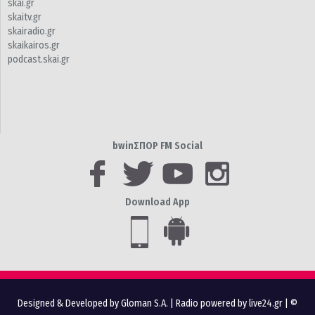
skai.gr
skaitv.gr
skairadio.gr
skaikairos.gr
podcast.skai.gr
bwinΣΠΟΡ FM Social
Download App
Designed & Developed by Gloman S.A.
|
Radio powered by live24.gr
| ©