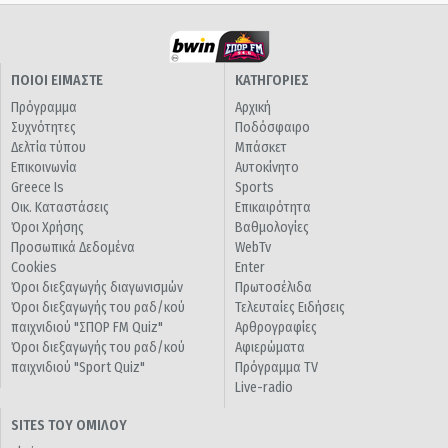
ΠΟΙΟΙ ΕΙΜΑΣΤΕ
ΚΑΤΗΓΟΡΙΕΣ
Πρόγραμμα
Αρχική
Συχνότητες
Ποδόσφαιρο
Δελτία τύπου
Μπάσκετ
Επικοινωνία
Αυτοκίνητο
Greece Is
Sports
Οικ. Καταστάσεις
Επικαιρότητα
Όροι Χρήσης
Βαθμολογίες
Προσωπικά Δεδομένα
WebTv
Cookies
Enter
Όροι διεξαγωγής διαγωνισμών
Πρωτοσέλιδα
Όροι διεξαγωγής του ραδ/κού
Τελευταίες Ειδήσεις
παιχνιδιού "ΣΠΟΡ FM Quiz"
Αρθρογραφίες
Όροι διεξαγωγής του ραδ/κού
Αφιερώματα
παιχνιδιού "Sport Quiz"
Πρόγραμμα TV
Live-radio
SITES ΤΟΥ ΟΜΙΛΟΥ