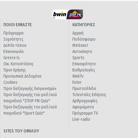
ΠΟΙΟΙ ΕΙΜΑΣΤΕ
ΚΑΤΗΓΟΡΙΕΣ
Πρόγραμμα
Αρχική
Συχνότητες
Ποδόσφαιρο
Δελτία τύπου
Μπάσκετ
Επικοινωνία
Αυτοκίνητο
Greece Is
Sports
Οικ. Καταστάσεις
Επικαιρότητα
Όροι Χρήσης
Βαθμολογίες
Προσωπικά Δεδομένα
WebTv
Cookies
Enter
Όροι διεξαγωγής διαγωνισμών
Πρωτοσέλιδα
Όροι διεξαγωγής του ραδ/κού
Τελευταίες Ειδήσεις
παιχνιδιού "ΣΠΟΡ FM Quiz"
Αρθρογραφίες
Όροι διεξαγωγής του ραδ/κού
Αφιερώματα
παιχνιδιού "Sport Quiz"
Πρόγραμμα TV
Live-radio
SITES ΤΟΥ ΟΜΙΛΟΥ