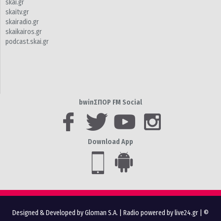
skai.gr
skaitv.gr
skairadio.gr
skaikairos.gr
podcast.skai.gr
bwinΣΠΟΡ FM Social
Download App
Designed & Developed by Gloman S.A.
|
Radio powered by live24.gr
| ©