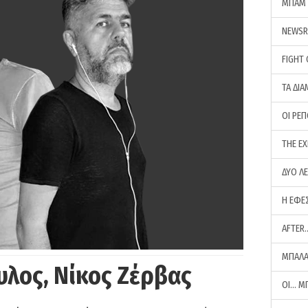
ΜΠΑΜ 
NEWS
FIGHT
ΤΑ ΔΙΑ
ΟΙ ΡΕ
THE E
ΔΥΟ Λ
Η ΕΦΕ
AFTER
ΜΠΑΛΑ
υλος, Νίκος Ζέρβας
ΟΙ… Μ