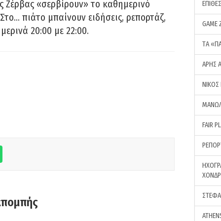
ς Ζέρβας «σερβίρουν» το καθημερινό
ΕΠΙΘΕ
Στο… πιάτο μπαίνουν ειδήσεις, ρεπορτάζ,
GAME 
μερινά 20:00 με 22:00.
ΤA «Π
ΑΡΗΣ 
ΝΙΚΟΣ
ΜΑΝΩΛ
FAIR P
ΡΕΠΟΡ
ΗΧΟΓΡ
ΧΟΝΔ
ΣΤΕΦΑ
κπομπής
ATHEN