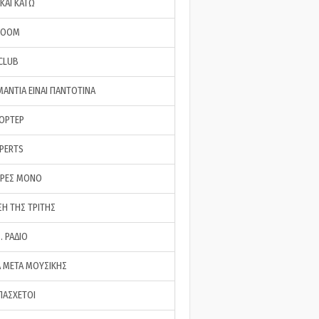
ΚΑΙ ΚΑΤΩ
ROOM
 CLUB
ΜΑΝΤΙΑ ΕΙΝΑΙ ΠΑΝΤΟΤΙΝΑ
ΠΟΡΤΕΡ
XPERTS
ΕΡΕΣ ΜΟΝΟ
ΣΗ ΤΗΣ ΤΡΙΤΗΣ
… ΡΑΔΙΟ
 ΜΕΤΑ ΜΟΥΣΙΚΗΣ
ΠΑΣΧΕΤΟΙ