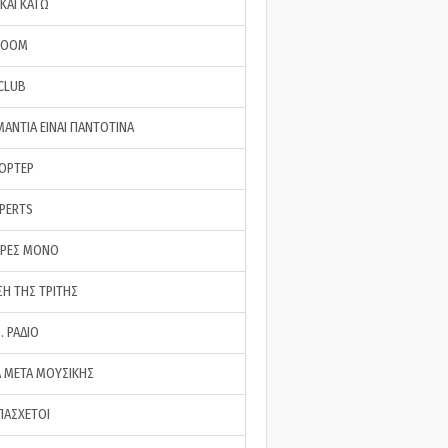
ΚΑΙ ΚΑΤΩ
ROOM
 CLUB
ΜΑΝΤΙΑ ΕΙΝΑΙ ΠΑΝΤΟΤΙΝΑ
ΠΟΡΤΕΡ
XPERTS
ΕΡΕΣ ΜΟΝΟ
ΣΗ ΤΗΣ ΤΡΙΤΗΣ
… ΡΑΔΙΟ
 ΜΕΤΑ ΜΟΥΣΙΚΗΣ
ΠΑΣΧΕΤΟΙ