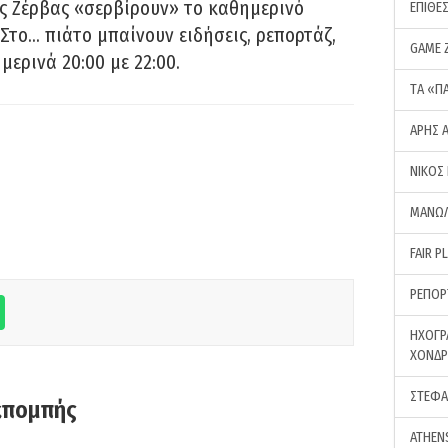
ς Ζέρβας «σερβίρουν» το καθημερινό
ΕΠΙΘΕ
Στο… πιάτο μπαίνουν ειδήσεις, ρεπορτάζ,
GAME 
μερινά 20:00 με 22:00.
ΤA «Π
ΑΡΗΣ 
ΝΙΚΟΣ
ΜΑΝΩΛ
FAIR P
ΡΕΠΟΡ
ΗΧΟΓΡ
ΧΟΝΔ
ΣΤΕΦΑ
κπομπής
ATHEN