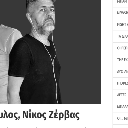
ΜΠΑΜ 
NEWS
FIGHT
ΤΑ ΔΙΑ
ΟΙ ΡΕ
THE E
ΔΥΟ Λ
Η ΕΦΕ
AFTER
ΜΠΑΛΑ
υλος, Νίκος Ζέρβας
ΟΙ… Μ