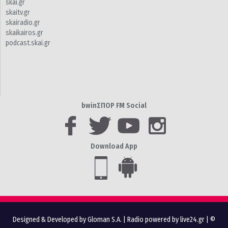
skai.gr
skaitv.gr
skairadio.gr
skaikairos.gr
podcast.skai.gr
bwinΣΠΟΡ FM Social
Download App
Designed & Developed by Gloman S.A.
|
Radio powered by live24.gr
| ©