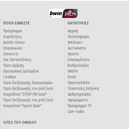
ΠΟΙΟΙ ΕΙΜΑΣΤΕ
ΚΑΤΗΓΟΡΙΕΣ
Πρόγραμμα
Αρχική
Συχνότητες
Ποδόσφαιρο
Δελτία τύπου
Μπάσκετ
Επικοινωνία
Αυτοκίνητο
Greece Is
Sports
Οικ. Καταστάσεις
Επικαιρότητα
Όροι Χρήσης
Βαθμολογίες
Προσωπικά Δεδομένα
WebTv
Cookies
Enter
Όροι διεξαγωγής διαγωνισμών
Πρωτοσέλιδα
Όροι διεξαγωγής του ραδ/κού
Τελευταίες Ειδήσεις
παιχνιδιού "ΣΠΟΡ FM Quiz"
Αρθρογραφίες
Όροι διεξαγωγής του ραδ/κού
Αφιερώματα
παιχνιδιού "Sport Quiz"
Πρόγραμμα TV
Live-radio
SITES ΤΟΥ ΟΜΙΛΟΥ