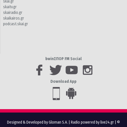
skai.gr
skaitv.gr
skairadio.gr
skaikairos.gr
podcast.skai.gr
bwinΣΠΟΡ FM Social
Download App
Designed & Developed by Gloman S.A.
|
Radio powered by live24.gr
| ©