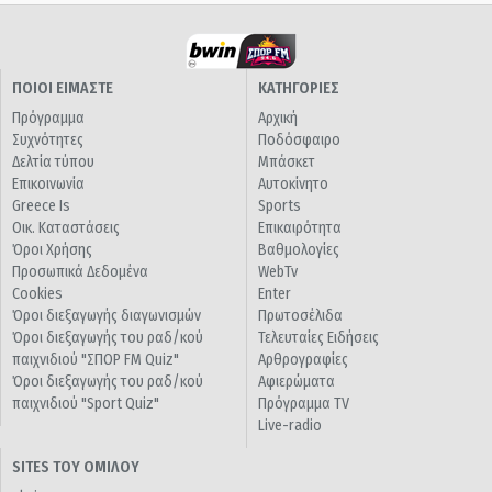
ΠΟΙΟΙ ΕΙΜΑΣΤΕ
ΚΑΤΗΓΟΡΙΕΣ
Πρόγραμμα
Αρχική
Συχνότητες
Ποδόσφαιρο
Δελτία τύπου
Μπάσκετ
Επικοινωνία
Αυτοκίνητο
Greece Is
Sports
Οικ. Καταστάσεις
Επικαιρότητα
Όροι Χρήσης
Βαθμολογίες
Προσωπικά Δεδομένα
WebTv
Cookies
Enter
Όροι διεξαγωγής διαγωνισμών
Πρωτοσέλιδα
Όροι διεξαγωγής του ραδ/κού
Τελευταίες Ειδήσεις
παιχνιδιού "ΣΠΟΡ FM Quiz"
Αρθρογραφίες
Όροι διεξαγωγής του ραδ/κού
Αφιερώματα
παιχνιδιού "Sport Quiz"
Πρόγραμμα TV
Live-radio
SITES ΤΟΥ ΟΜΙΛΟΥ