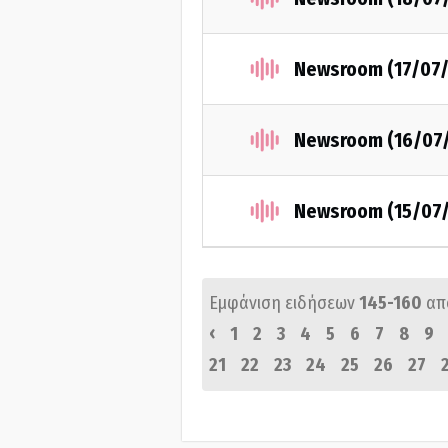
Newsroom (17/07/
Newsroom (16/07
Newsroom (15/07
Εμφάνιση ειδήσεων
145-160
απ
‹
1
2
3
4
5
6
7
8
9
21
22
23
24
25
26
27