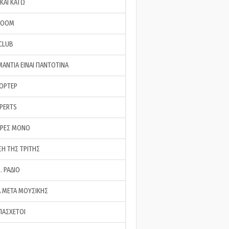
ΚΑΙ ΚΑΤΩ
ROOM
 CLUB
ΜΑΝΤΙΑ ΕΙΝΑΙ ΠΑΝΤΟΤΙΝΑ
ΠΟΡΤΕΡ
XPERTS
ΕΡΕΣ ΜΟΝΟ
ΣΗ ΤΗΣ ΤΡΙΤΗΣ
… ΡΑΔΙΟ
 ΜΕΤΑ ΜΟΥΣΙΚΗΣ
ΠΑΣΧΕΤΟΙ