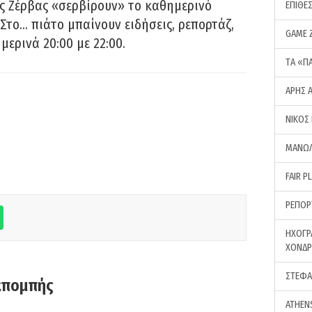
ς Ζέρβας «σερβίρουν» το καθημερινό
ΕΠΙΘΕ
Στο… πιάτο μπαίνουν ειδήσεις, ρεπορτάζ,
GAME 
μερινά 20:00 με 22:00.
ΤA «Π
ΑΡΗΣ 
ΝΙΚΟΣ
ΜΑΝΩΛ
FAIR P
ΡΕΠΟΡ
ΗΧΟΓΡ
ΧΟΝΔ
ΣΤΕΦΑ
κπομπής
ATHEN