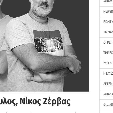
ΜΠΑΜ 
NEWS
FIGHT
ΤΑ ΔΙΑ
ΟΙ ΡΕ
THE E
ΔΥΟ Λ
Η ΕΦΕ
AFTER
ΜΠΑΛΑ
υλος, Νίκος Ζέρβας
ΟΙ… Μ