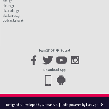
skai.gr
skaitv.gr
skairadio.gr
skaikairos.gr
podcast.skai.gr
bwinΣΠΟΡ FM Social
Download App
Designed & Developed by Gloman S.A.
|
Radio powered by live24.gr
| ©