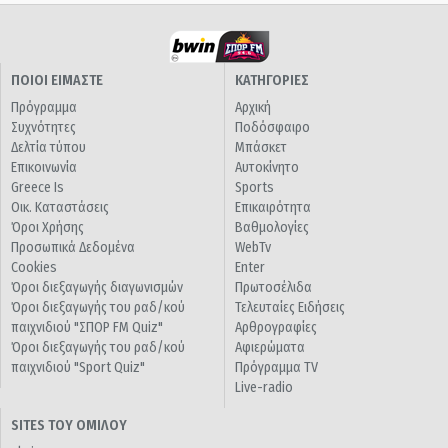
ΠΟΙΟΙ ΕΙΜΑΣΤΕ
ΚΑΤΗΓΟΡΙΕΣ
Πρόγραμμα
Αρχική
Συχνότητες
Ποδόσφαιρο
Δελτία τύπου
Μπάσκετ
Επικοινωνία
Αυτοκίνητο
Greece Is
Sports
Οικ. Καταστάσεις
Επικαιρότητα
Όροι Χρήσης
Βαθμολογίες
Προσωπικά Δεδομένα
WebTv
Cookies
Enter
Όροι διεξαγωγής διαγωνισμών
Πρωτοσέλιδα
Όροι διεξαγωγής του ραδ/κού
Τελευταίες Ειδήσεις
παιχνιδιού "ΣΠΟΡ FM Quiz"
Αρθρογραφίες
Όροι διεξαγωγής του ραδ/κού
Αφιερώματα
παιχνιδιού "Sport Quiz"
Πρόγραμμα TV
Live-radio
SITES ΤΟΥ ΟΜΙΛΟΥ