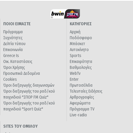
ΠΟΙΟΙ ΕΙΜΑΣΤΕ
ΚΑΤΗΓΟΡΙΕΣ
Πρόγραμμα
Αρχική
Συχνότητες
Ποδόσφαιρο
Δελτία τύπου
Μπάσκετ
Επικοινωνία
Αυτοκίνητο
Greece Is
Sports
Οικ. Καταστάσεις
Επικαιρότητα
Όροι Χρήσης
Βαθμολογίες
Προσωπικά Δεδομένα
WebTv
Cookies
Enter
Όροι διεξαγωγής διαγωνισμών
Πρωτοσέλιδα
Όροι διεξαγωγής του ραδ/κού
Τελευταίες Ειδήσεις
παιχνιδιού "ΣΠΟΡ FM Quiz"
Αρθρογραφίες
Όροι διεξαγωγής του ραδ/κού
Αφιερώματα
παιχνιδιού "Sport Quiz"
Πρόγραμμα TV
Live-radio
SITES ΤΟΥ ΟΜΙΛΟΥ