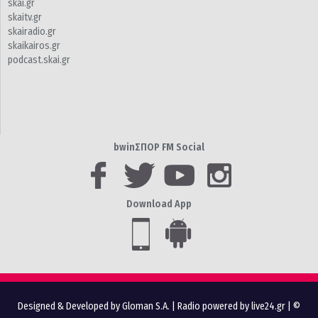
skai.gr
skaitv.gr
skairadio.gr
skaikairos.gr
podcast.skai.gr
bwinΣΠΟΡ FM Social
Download App
Designed & Developed by Gloman S.A.
|
Radio powered by live24.gr
| ©