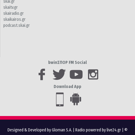
skai.gr
skaitv.gr
skairadio.gr
skaikairos.gr
podcast.skai.gr
bwinΣΠΟΡ FM Social
Download App
Designed & Developed by Gloman S.A.
|
Radio powered by live24.gr
| ©