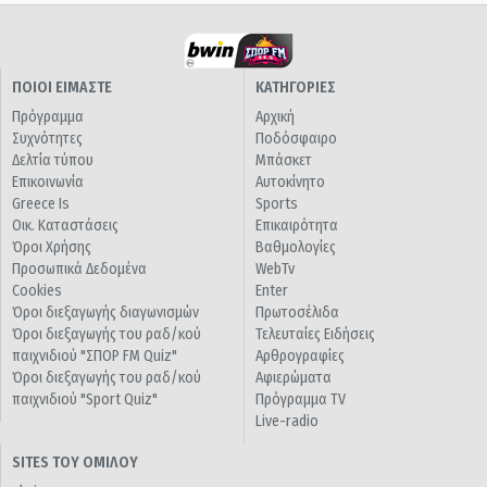
ΠΟΙΟΙ ΕΙΜΑΣΤΕ
ΚΑΤΗΓΟΡΙΕΣ
Πρόγραμμα
Αρχική
Συχνότητες
Ποδόσφαιρο
Δελτία τύπου
Μπάσκετ
Επικοινωνία
Αυτοκίνητο
Greece Is
Sports
Οικ. Καταστάσεις
Επικαιρότητα
Όροι Χρήσης
Βαθμολογίες
Προσωπικά Δεδομένα
WebTv
Cookies
Enter
Όροι διεξαγωγής διαγωνισμών
Πρωτοσέλιδα
Όροι διεξαγωγής του ραδ/κού
Τελευταίες Ειδήσεις
παιχνιδιού "ΣΠΟΡ FM Quiz"
Αρθρογραφίες
Όροι διεξαγωγής του ραδ/κού
Αφιερώματα
παιχνιδιού "Sport Quiz"
Πρόγραμμα TV
Live-radio
SITES ΤΟΥ ΟΜΙΛΟΥ