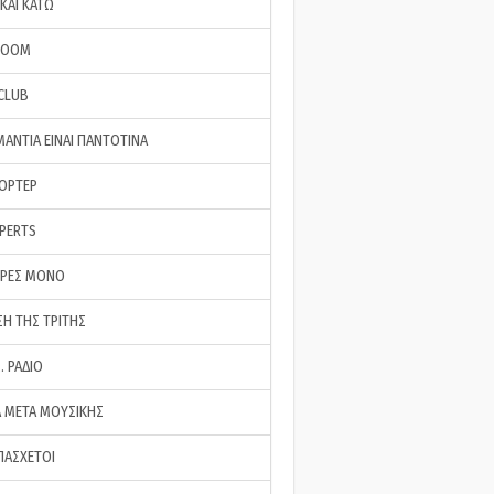
ΚΑΙ ΚΑΤΩ
ROOM
 CLUB
ΜΑΝΤΙΑ ΕΙΝΑΙ ΠΑΝΤΟΤΙΝΑ
ΠΟΡΤΕΡ
XPERTS
ΕΡΕΣ ΜΟΝΟ
ΣΗ ΤΗΣ ΤΡΙΤΗΣ
… ΡΑΔΙΟ
 ΜΕΤΑ ΜΟΥΣΙΚΗΣ
ΠΑΣΧΕΤΟΙ