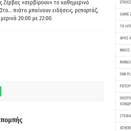
ς Ζέρβας «σερβίρουν» το καθημερινό
ΕΠΙΘΕ
Στο… πιάτο μπαίνουν ειδήσεις, ρεπορτάζ,
GAME 
μερινά 20:00 με 22:00.
ΤA «Π
ΑΡΗΣ 
ΝΙΚΟΣ
ΜΑΝΩΛ
FAIR P
ΡΕΠΟΡ
ΗΧΟΓΡ
ΧΟΝΔ
ΣΤΕΦΑ
κπομπής
ATHEN