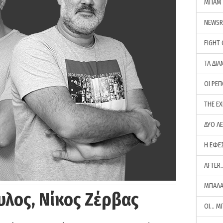
ΜΠΑΜ 
NEWS
FIGHT
ΤΑ ΔΙΑ
ΟΙ ΡΕ
THE E
ΔΥΟ Λ
Η ΕΦΕ
AFTER
ΜΠΑΛΑ
υλος, Νίκος Ζέρβας
ΟΙ… Μ