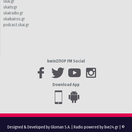
skai.gr
skaitv.gr
skairadio.gr
skaikairos.gr
podcast.skai.gr
bwinΣΠΟΡ FM Social
Download App
Designed & Developed by Gloman S.A.
|
Radio powered by live24.gr
| ©