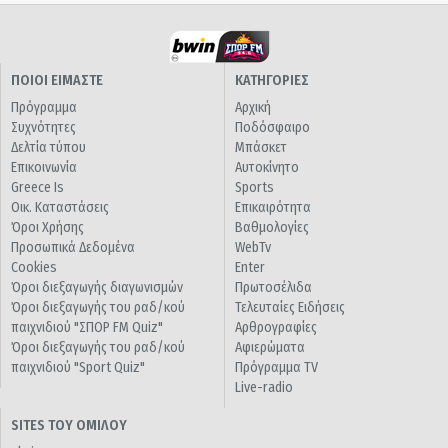
ΠΟΙΟΙ ΕΙΜΑΣΤΕ
ΚΑΤΗΓΟΡΙΕΣ
Πρόγραμμα
Αρχική
Συχνότητες
Ποδόσφαιρο
Δελτία τύπου
Μπάσκετ
Επικοινωνία
Αυτοκίνητο
Greece Is
Sports
Οικ. Καταστάσεις
Επικαιρότητα
Όροι Χρήσης
Βαθμολογίες
Προσωπικά Δεδομένα
WebTv
Cookies
Enter
Όροι διεξαγωγής διαγωνισμών
Πρωτοσέλιδα
Όροι διεξαγωγής του ραδ/κού
Τελευταίες Ειδήσεις
παιχνιδιού "ΣΠΟΡ FM Quiz"
Αρθρογραφίες
Όροι διεξαγωγής του ραδ/κού
Αφιερώματα
παιχνιδιού "Sport Quiz"
Πρόγραμμα TV
Live-radio
SITES ΤΟΥ ΟΜΙΛΟΥ