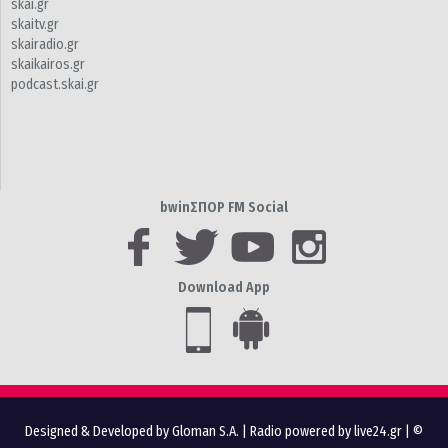
skai.gr
skaitv.gr
skairadio.gr
skaikairos.gr
podcast.skai.gr
bwinΣΠΟΡ FM Social
Download App
Designed & Developed by Gloman S.A.
|
Radio powered by live24.gr
| ©