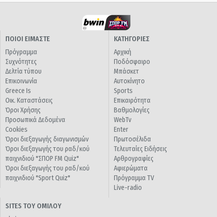
ΠΟΙΟΙ ΕΙΜΑΣΤΕ
ΚΑΤΗΓΟΡΙΕΣ
Πρόγραμμα
Αρχική
Συχνότητες
Ποδόσφαιρο
Δελτία τύπου
Μπάσκετ
Επικοινωνία
Αυτοκίνητο
Greece Is
Sports
Οικ. Καταστάσεις
Επικαιρότητα
Όροι Χρήσης
Βαθμολογίες
Προσωπικά Δεδομένα
WebTv
Cookies
Enter
Όροι διεξαγωγής διαγωνισμών
Πρωτοσέλιδα
Όροι διεξαγωγής του ραδ/κού
Τελευταίες Ειδήσεις
παιχνιδιού "ΣΠΟΡ FM Quiz"
Αρθρογραφίες
Όροι διεξαγωγής του ραδ/κού
Αφιερώματα
παιχνιδιού "Sport Quiz"
Πρόγραμμα TV
Live-radio
SITES ΤΟΥ ΟΜΙΛΟΥ