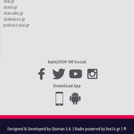
skai.gr
skaitv.gr
skairadio.gr
skaikairos.gr
podcast.skai.gr
bwinΣΠΟΡ FM Social
Download App
Designed & Developed by Gloman S.A.
|
Radio powered by live24.gr
| ©