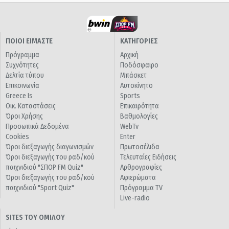
ΠΟΙΟΙ ΕΙΜΑΣΤΕ
ΚΑΤΗΓΟΡΙΕΣ
Πρόγραμμα
Αρχική
Συχνότητες
Ποδόσφαιρο
Δελτία τύπου
Μπάσκετ
Επικοινωνία
Αυτοκίνητο
Greece Is
Sports
Οικ. Καταστάσεις
Επικαιρότητα
Όροι Χρήσης
Βαθμολογίες
Προσωπικά Δεδομένα
WebTv
Cookies
Enter
Όροι διεξαγωγής διαγωνισμών
Πρωτοσέλιδα
Όροι διεξαγωγής του ραδ/κού
Τελευταίες Ειδήσεις
παιχνιδιού "ΣΠΟΡ FM Quiz"
Αρθρογραφίες
Όροι διεξαγωγής του ραδ/κού
Αφιερώματα
παιχνιδιού "Sport Quiz"
Πρόγραμμα TV
Live-radio
SITES ΤΟΥ ΟΜΙΛΟΥ