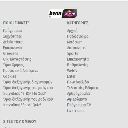
ΠΟΙΟΙ ΕΙΜΑΣΤΕ
ΚΑΤΗΓΟΡΙΕΣ
Πρόγραμμα
Αρχική
Συχνότητες
Ποδόσφαιρο
Δελτία τύπου
Μπάσκετ
Επικοινωνία
Αυτοκίνητο
Greece Is
Sports
Οικ. Καταστάσεις
Επικαιρότητα
Όροι Χρήσης
Βαθμολογίες
Προσωπικά Δεδομένα
WebTv
Cookies
Enter
Όροι διεξαγωγής διαγωνισμών
Πρωτοσέλιδα
Όροι διεξαγωγής του ραδ/κού
Τελευταίες Ειδήσεις
παιχνιδιού "ΣΠΟΡ FM Quiz"
Αρθρογραφίες
Όροι διεξαγωγής του ραδ/κού
Αφιερώματα
παιχνιδιού "Sport Quiz"
Πρόγραμμα TV
Live-radio
SITES ΤΟΥ ΟΜΙΛΟΥ