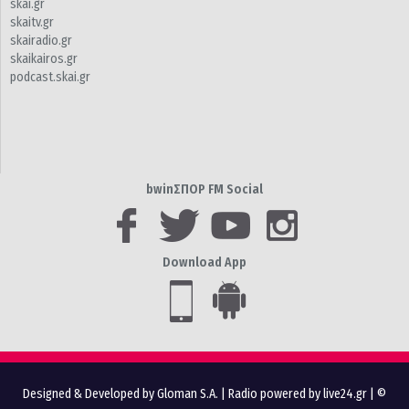
skai.gr
skaitv.gr
skairadio.gr
skaikairos.gr
podcast.skai.gr
bwinΣΠΟΡ FM Social
Download App
Designed & Developed by Gloman S.A.
|
Radio powered by live24.gr
| ©