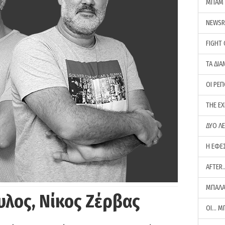
ΜΠΑΜ 
NEWS
FIGHT
ΤΑ ΔΙΑ
ΟΙ ΡΕ
THE E
ΔΥΟ Λ
Η ΕΦΕ
AFTER
ΜΠΑΛΑ
υλος, Νίκος Ζέρβας
ΟΙ… Μ