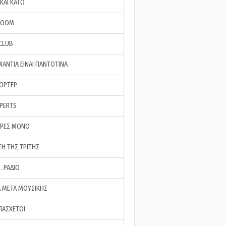
ΚΑΙ ΚΑΤΩ
ROOM
 CLUB
ΜΑΝΤΙΑ ΕΙΝΑΙ ΠΑΝΤΟΤΙΝΑ
ΠΟΡΤΕΡ
XPERTS
ΕΡΕΣ ΜΟΝΟ
ΣΗ ΤΗΣ ΤΡΙΤΗΣ
… ΡΑΔΙΟ
 ΜΕΤΑ ΜΟΥΣΙΚΗΣ
ΠΑΣΧΕΤΟΙ