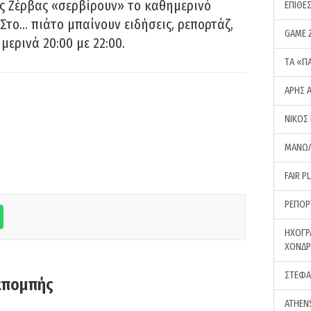
ς Ζέρβας «σερβίρουν» το καθημερινό
ΕΠΙΘΕ
Στο… πιάτο μπαίνουν ειδήσεις, ρεπορτάζ,
GAME 
μερινά 20:00 με 22:00.
ΤA «Π
ΑΡΗΣ 
ΝΙΚΟΣ
ΜΑΝΩΛ
FAIR P
ΡΕΠΟΡ
ΗΧΟΓΡ
ΧΟΝΔ
ΣΤΕΦΑ
κπομπής
ATHEN