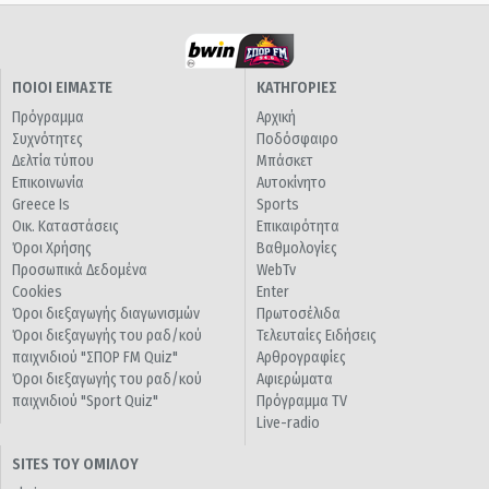
ΠΟΙΟΙ ΕΙΜΑΣΤΕ
ΚΑΤΗΓΟΡΙΕΣ
Πρόγραμμα
Αρχική
Συχνότητες
Ποδόσφαιρο
Δελτία τύπου
Μπάσκετ
Επικοινωνία
Αυτοκίνητο
Greece Is
Sports
Οικ. Καταστάσεις
Επικαιρότητα
Όροι Χρήσης
Βαθμολογίες
Προσωπικά Δεδομένα
WebTv
Cookies
Enter
Όροι διεξαγωγής διαγωνισμών
Πρωτοσέλιδα
Όροι διεξαγωγής του ραδ/κού
Τελευταίες Ειδήσεις
παιχνιδιού "ΣΠΟΡ FM Quiz"
Αρθρογραφίες
Όροι διεξαγωγής του ραδ/κού
Αφιερώματα
παιχνιδιού "Sport Quiz"
Πρόγραμμα TV
Live-radio
SITES ΤΟΥ ΟΜΙΛΟΥ