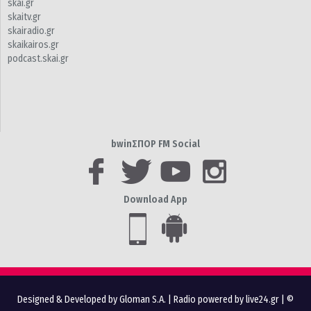
skai.gr
skaitv.gr
skairadio.gr
skaikairos.gr
podcast.skai.gr
bwinΣΠΟΡ FM Social
Download App
Designed & Developed by Gloman S.A.
|
Radio powered by live24.gr
| ©