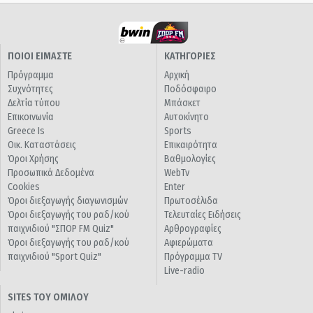
ΠΟΙΟΙ ΕΙΜΑΣΤΕ
ΚΑΤΗΓΟΡΙΕΣ
Πρόγραμμα
Αρχική
Συχνότητες
Ποδόσφαιρο
Δελτία τύπου
Μπάσκετ
Επικοινωνία
Αυτοκίνητο
Greece Is
Sports
Οικ. Καταστάσεις
Επικαιρότητα
Όροι Χρήσης
Βαθμολογίες
Προσωπικά Δεδομένα
WebTv
Cookies
Enter
Όροι διεξαγωγής διαγωνισμών
Πρωτοσέλιδα
Όροι διεξαγωγής του ραδ/κού
Τελευταίες Ειδήσεις
παιχνιδιού "ΣΠΟΡ FM Quiz"
Αρθρογραφίες
Όροι διεξαγωγής του ραδ/κού
Αφιερώματα
παιχνιδιού "Sport Quiz"
Πρόγραμμα TV
Live-radio
SITES ΤΟΥ ΟΜΙΛΟΥ