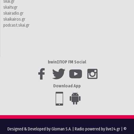
skai.gr
skaitv.gr
skairadio.gr
skaikairos.gr
podcast.skai.gr
bwinΣΠΟΡ FM Social
Download App
Designed & Developed by Gloman S.A.
|
Radio powered by live24.gr
| ©