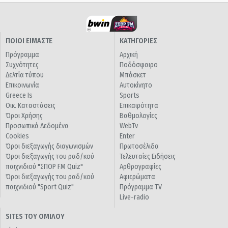
ΠΟΙΟΙ ΕΙΜΑΣΤΕ
ΚΑΤΗΓΟΡΙΕΣ
Πρόγραμμα
Αρχική
Συχνότητες
Ποδόσφαιρο
Δελτία τύπου
Μπάσκετ
Επικοινωνία
Αυτοκίνητο
Greece Is
Sports
Οικ. Καταστάσεις
Επικαιρότητα
Όροι Χρήσης
Βαθμολογίες
Προσωπικά Δεδομένα
WebTv
Cookies
Enter
Όροι διεξαγωγής διαγωνισμών
Πρωτοσέλιδα
Όροι διεξαγωγής του ραδ/κού
Τελευταίες Ειδήσεις
παιχνιδιού "ΣΠΟΡ FM Quiz"
Αρθρογραφίες
Όροι διεξαγωγής του ραδ/κού
Αφιερώματα
παιχνιδιού "Sport Quiz"
Πρόγραμμα TV
Live-radio
SITES ΤΟΥ ΟΜΙΛΟΥ