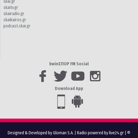
skai.gr
skaitv.gr
skairadio.gr
skaikairos.gr
podcast.skai.gr
bwinΣΠΟΡ FM Social
Download App
Designed & Developed by Gloman S.A.
|
Radio powered by live24.gr
| ©