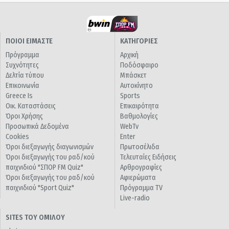
ΠΟΙΟΙ ΕΙΜΑΣΤΕ
ΚΑΤΗΓΟΡΙΕΣ
Πρόγραμμα
Αρχική
Συχνότητες
Ποδόσφαιρο
Δελτία τύπου
Μπάσκετ
Επικοινωνία
Αυτοκίνητο
Greece Is
Sports
Οικ. Καταστάσεις
Επικαιρότητα
Όροι Χρήσης
Βαθμολογίες
Προσωπικά Δεδομένα
WebTv
Cookies
Enter
Όροι διεξαγωγής διαγωνισμών
Πρωτοσέλιδα
Όροι διεξαγωγής του ραδ/κού
Τελευταίες Ειδήσεις
παιχνιδιού "ΣΠΟΡ FM Quiz"
Αρθρογραφίες
Όροι διεξαγωγής του ραδ/κού
Αφιερώματα
παιχνιδιού "Sport Quiz"
Πρόγραμμα TV
Live-radio
SITES ΤΟΥ ΟΜΙΛΟΥ