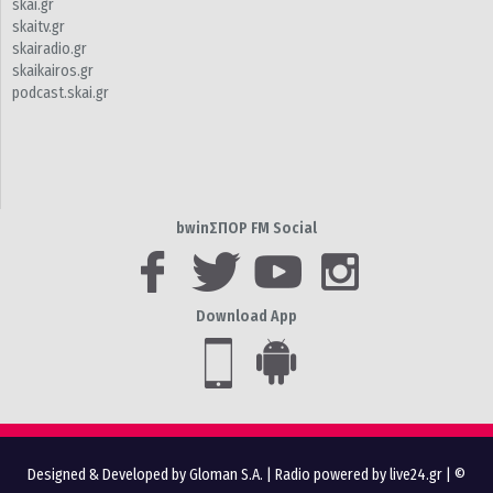
skai.gr
skaitv.gr
skairadio.gr
skaikairos.gr
podcast.skai.gr
bwinΣΠΟΡ FM Social
Download App
Designed & Developed by Gloman S.A.
|
Radio powered by live24.gr
| ©