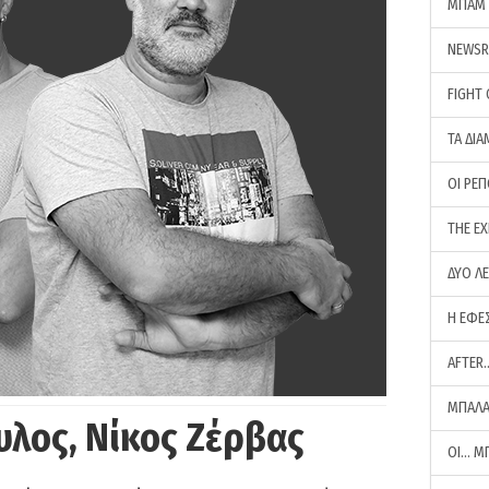
ΜΠΑΜ 
NEWS
FIGHT
ΤΑ ΔΙΑ
ΟΙ ΡΕ
THE E
ΔΥΟ Λ
Η ΕΦΕ
AFTER
ΜΠΑΛΑ
υλος, Νίκος Ζέρβας
ΟΙ… Μ