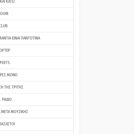
ΚΑΙ ΚΑΤΩ
ROOM
 CLUB
ΜΑΝΤΙΑ ΕΙΝΑΙ ΠΑΝΤΟΤΙΝΑ
ΠΟΡΤΕΡ
XPERTS
ΕΡΕΣ ΜΟΝΟ
ΣΗ ΤΗΣ ΤΡΙΤΗΣ
… ΡΑΔΙΟ
 ΜΕΤΑ ΜΟΥΣΙΚΗΣ
ΠΑΣΧΕΤΟΙ