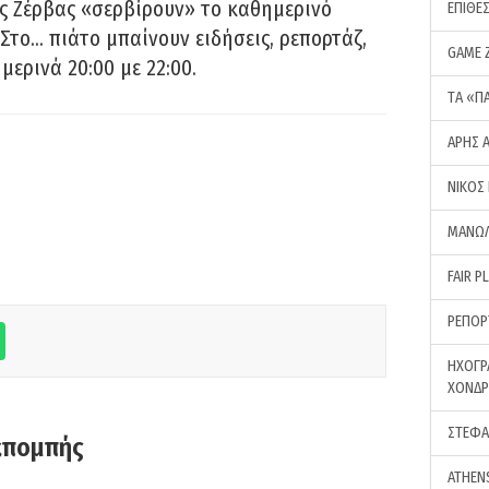
ς Ζέρβας «σερβίρουν» το καθημερινό
ΕΠΙΘΕ
Στο… πιάτο μπαίνουν ειδήσεις, ρεπορτάζ,
GAME 
μερινά 20:00 με 22:00.
ΤA «Π
ΑΡΗΣ 
ΝΙΚΟΣ
ΜΑΝΩΛ
FAIR P
ΡΕΠΟΡ
ΗΧΟΓΡ
ΧΟΝΔ
ΣΤΕΦΑ
κπομπής
ATHEN