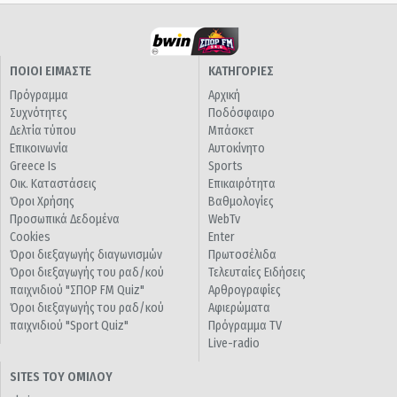
ΠΟΙΟΙ ΕΙΜΑΣΤΕ
ΚΑΤΗΓΟΡΙΕΣ
Πρόγραμμα
Αρχική
Συχνότητες
Ποδόσφαιρο
Δελτία τύπου
Μπάσκετ
Επικοινωνία
Αυτοκίνητο
Greece Is
Sports
Οικ. Καταστάσεις
Επικαιρότητα
Όροι Χρήσης
Βαθμολογίες
Προσωπικά Δεδομένα
WebTv
Cookies
Enter
Όροι διεξαγωγής διαγωνισμών
Πρωτοσέλιδα
Όροι διεξαγωγής του ραδ/κού
Τελευταίες Ειδήσεις
παιχνιδιού "ΣΠΟΡ FM Quiz"
Αρθρογραφίες
Όροι διεξαγωγής του ραδ/κού
Αφιερώματα
παιχνιδιού "Sport Quiz"
Πρόγραμμα TV
Live-radio
SITES ΤΟΥ ΟΜΙΛΟΥ