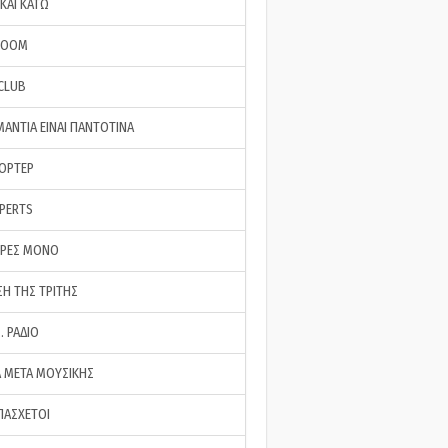
ΚΑΙ ΚΑΤΩ
ROOM
 CLUB
ΜΑΝΤΙΑ ΕΙΝΑΙ ΠΑΝΤΟΤΙΝΑ
ΠΟΡΤΕΡ
XPERTS
ΕΡΕΣ ΜΟΝΟ
ΣΗ ΤΗΣ ΤΡΙΤΗΣ
… ΡΑΔΙΟ
 ΜΕΤΑ ΜΟΥΣΙΚΗΣ
ΠΑΣΧΕΤΟΙ