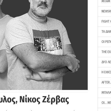
ΜΠΑΜ 
NEWS
FIGHT
ΤΑ ΔΙΑ
ΟΙ ΡΕ
THE E
ΔΥΟ Λ
Η ΕΦΕ
AFTER
ΜΠΑΛΑ
υλος, Νίκος Ζέρβας
ΟΙ… Μ