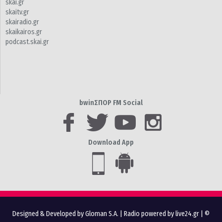
skai.gr
skaitv.gr
skairadio.gr
skaikairos.gr
podcast.skai.gr
bwinΣΠΟΡ FM Social
Download App
Designed & Developed by Gloman S.A.
|
Radio powered by live24.gr
| ©