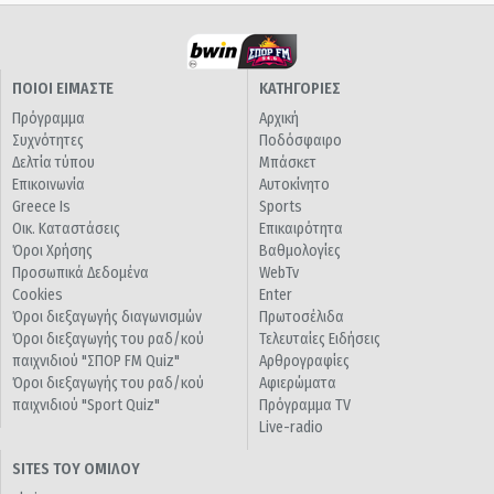
ΠΟΙΟΙ ΕΙΜΑΣΤΕ
ΚΑΤΗΓΟΡΙΕΣ
Πρόγραμμα
Αρχική
Συχνότητες
Ποδόσφαιρο
Δελτία τύπου
Μπάσκετ
Επικοινωνία
Αυτοκίνητο
Greece Is
Sports
Οικ. Καταστάσεις
Επικαιρότητα
Όροι Χρήσης
Βαθμολογίες
Προσωπικά Δεδομένα
WebTv
Cookies
Enter
Όροι διεξαγωγής διαγωνισμών
Πρωτοσέλιδα
Όροι διεξαγωγής του ραδ/κού
Τελευταίες Ειδήσεις
παιχνιδιού "ΣΠΟΡ FM Quiz"
Αρθρογραφίες
Όροι διεξαγωγής του ραδ/κού
Αφιερώματα
παιχνιδιού "Sport Quiz"
Πρόγραμμα TV
Live-radio
SITES ΤΟΥ ΟΜΙΛΟΥ