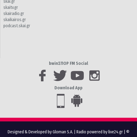
skai.gr
skaitv.gr
skairadio.gr
skaikairos.gr
podcast.skai.gr
bwinΣΠΟΡ FM Social
Download App
Designed & Developed by Gloman S.A.
|
Radio powered by live24.gr
| ©