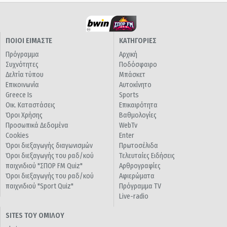
ΠΟΙΟΙ ΕΙΜΑΣΤΕ
ΚΑΤΗΓΟΡΙΕΣ
Πρόγραμμα
Αρχική
Συχνότητες
Ποδόσφαιρο
Δελτία τύπου
Μπάσκετ
Επικοινωνία
Αυτοκίνητο
Greece Is
Sports
Οικ. Καταστάσεις
Επικαιρότητα
Όροι Χρήσης
Βαθμολογίες
Προσωπικά Δεδομένα
WebTv
Cookies
Enter
Όροι διεξαγωγής διαγωνισμών
Πρωτοσέλιδα
Όροι διεξαγωγής του ραδ/κού
Τελευταίες Ειδήσεις
παιχνιδιού "ΣΠΟΡ FM Quiz"
Αρθρογραφίες
Όροι διεξαγωγής του ραδ/κού
Αφιερώματα
παιχνιδιού "Sport Quiz"
Πρόγραμμα TV
Live-radio
SITES ΤΟΥ ΟΜΙΛΟΥ