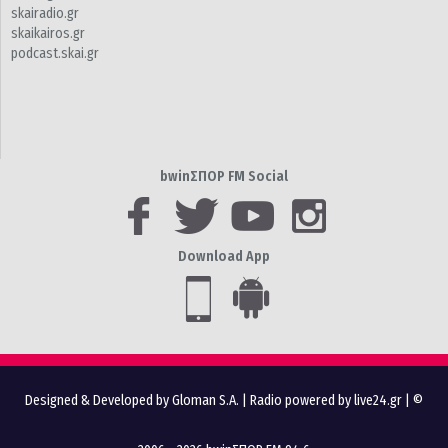
skairadio.gr
skaikairos.gr
podcast.skai.gr
bwinΣΠΟΡ FM Social
Download App
Designed & Developed by Gloman S.A.
|
Radio powered by live24.gr
| ©