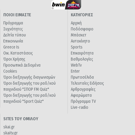
ΠΟΙΟΙ ΕΙΜΑΣΤΕ
ΚΑΤΗΓΟΡΙΕΣ
Πρόγραμμα
Αρχική
Συχνότητες
Ποδόσφαιρο
Δελτία τύπου
Μπάσκετ
Επικοινωνία
Αυτοκίνητο
Greece Is
Sports
Οικ. Καταστάσεις
Επικαιρότητα
Όροι Χρήσης
Βαθμολογίες
Προσωπικά Δεδομένα
WebTv
Cookies
Enter
Όροι διεξαγωγής διαγωνισμών
Πρωτοσέλιδα
Όροι διεξαγωγής του ραδ/κού
Τελευταίες Ειδήσεις
παιχνιδιού "ΣΠΟΡ FM Quiz"
Αρθρογραφίες
Όροι διεξαγωγής του ραδ/κού
Αφιερώματα
παιχνιδιού "Sport Quiz"
Πρόγραμμα TV
Live-radio
SITES ΤΟΥ ΟΜΙΛΟΥ
skai.gr
skaitv.gr