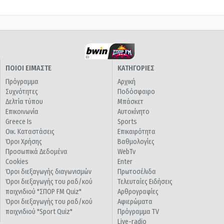
ΠΟΙΟΙ ΕΙΜΑΣΤΕ
ΚΑΤΗΓΟΡΙΕΣ
Πρόγραμμα
Αρχική
Συχνότητες
Ποδόσφαιρο
Δελτία τύπου
Μπάσκετ
Επικοινωνία
Αυτοκίνητο
Greece Is
Sports
Οικ. Καταστάσεις
Επικαιρότητα
Όροι Χρήσης
Βαθμολογίες
Προσωπικά Δεδομένα
WebTv
Cookies
Enter
Όροι διεξαγωγής διαγωνισμών
Πρωτοσέλιδα
Όροι διεξαγωγής του ραδ/κού
Τελευταίες Ειδήσεις
παιχνιδιού "ΣΠΟΡ FM Quiz"
Αρθρογραφίες
Όροι διεξαγωγής του ραδ/κού
Αφιερώματα
παιχνιδιού "Sport Quiz"
Πρόγραμμα TV
Live-radio