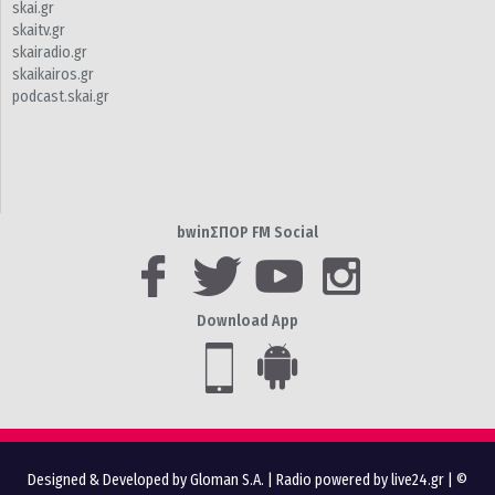
skai.gr
skaitv.gr
skairadio.gr
skaikairos.gr
podcast.skai.gr
bwinΣΠΟΡ FM Social
Download App
Designed & Developed by Gloman S.A.
|
Radio powered by live24.gr
| ©