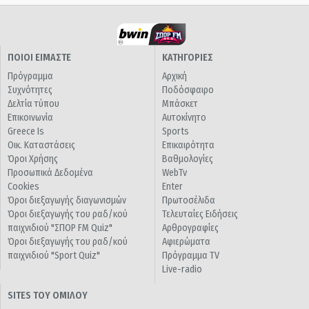
ΠΟΙΟΙ ΕΙΜΑΣΤΕ
ΚΑΤΗΓΟΡΙΕΣ
Πρόγραμμα
Αρχική
Συχνότητες
Ποδόσφαιρο
Δελτία τύπου
Μπάσκετ
Επικοινωνία
Αυτοκίνητο
Greece Is
Sports
Οικ. Καταστάσεις
Επικαιρότητα
Όροι Χρήσης
Βαθμολογίες
Προσωπικά Δεδομένα
WebTv
Cookies
Enter
Όροι διεξαγωγής διαγωνισμών
Πρωτοσέλιδα
Όροι διεξαγωγής του ραδ/κού
Τελευταίες Ειδήσεις
παιχνιδιού "ΣΠΟΡ FM Quiz"
Αρθρογραφίες
Όροι διεξαγωγής του ραδ/κού
Αφιερώματα
παιχνιδιού "Sport Quiz"
Πρόγραμμα TV
Live-radio
SITES ΤΟΥ ΟΜΙΛΟΥ