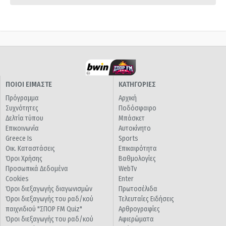
ΠΟΙΟΙ ΕΙΜΑΣΤΕ
ΚΑΤΗΓΟΡΙΕΣ
Πρόγραμμα
Αρχική
Συχνότητες
Ποδόσφαιρο
Δελτία τύπου
Μπάσκετ
Επικοινωνία
Αυτοκίνητο
Greece Is
Sports
Οικ. Καταστάσεις
Επικαιρότητα
Όροι Χρήσης
Βαθμολογίες
Προσωπικά Δεδομένα
WebTv
Cookies
Enter
Όροι διεξαγωγής διαγωνισμών
Πρωτοσέλιδα
Όροι διεξαγωγής του ραδ/κού
Τελευταίες Ειδήσεις
παιχνιδιού "ΣΠΟΡ FM Quiz"
Αρθρογραφίες
Όροι διεξαγωγής του ραδ/κού
Αφιερώματα